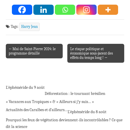
Tags:
Harry Jean
← Mai de Saint-Pierre 2024: le
Le risque politique et
Post navigation
programme détaillé
économique sous-jacent des
effets du temps long ! →
L’éphéméride du 9 août
Déforestation : le tournant brésilien
« Vacances aux Tropiques » & « Ailleurs si j’y suis… »
Actualités des Caraïbes et d’ailleurs…
L’éphéméride du 8 août
Pourquoi les feux de végétation deviennent-ils incontrôlables ? Ce que
dit la science