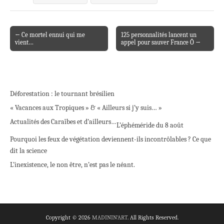
← Ce mortel ennui qui me
125 personnalités lancent un
Post navigation
vient…
appel pour sauver France Ô →
Déforestation : le tournant brésilien
« Vacances aux Tropiques » & « Ailleurs si j’y suis… »
Actualités des Caraïbes et d’ailleurs…
L’éphéméride du 8 août
Pourquoi les feux de végétation deviennent-ils incontrôlables ? Ce que
dit la science
L’inexistence, le non être, n’est pas le néant.
Copyright © 2026
MADININ'ART
. All Rights Reserved.