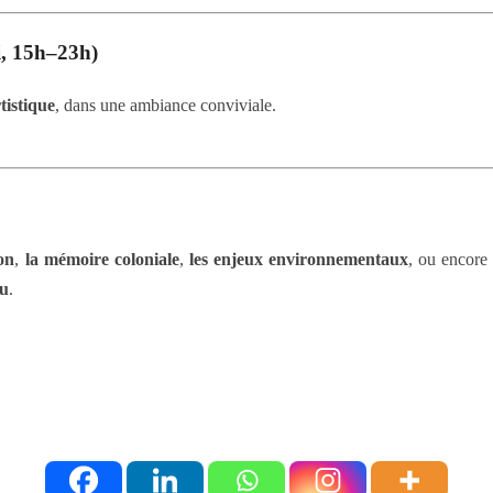
, 15h–23h)
rtistique
, dans une ambiance conviviale.
on
,
la mémoire coloniale
,
les enjeux environnementaux
, ou encor
au
.