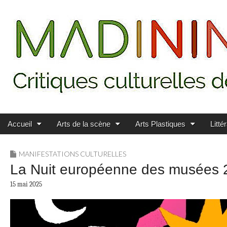
Main menu
Skip to content
MADININ'ART
Accueil
Arts de la scène
Arts Plastiques
Litté
MANIFESTATIONS CULTURELLES
La Nuit européenne des musées 202
15 mai 2025