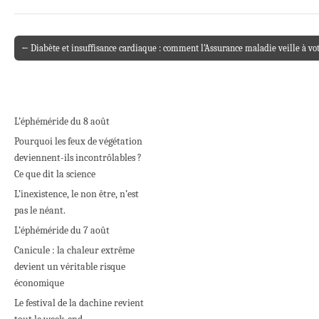
← Diabète et insuffisance cardiaque : comment l’Assurance maladie veille à vot
Post navigation
L’éphéméride du 8 août
Pourquoi les feux de végétation
deviennent-ils incontrôlables ?
Ce que dit la science
L’inexistence, le non être, n’est
pas le néant.
L’éphéméride du 7 août
Canicule : la chaleur extrême
devient un véritable risque
économique
Le festival de la dachine revient