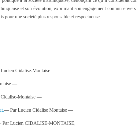
a politique à la société martiniquaise, dénonçant ce qu’il considérait c
martiniquaise et son évolution, exprimant son engagement continu enver
ais pour une société plus responsable et respectueuse.
Lucien Cidalise-Montaise —
ntaise —
 Cidalise-Montaise —
t.
— Par Lucien Cidalise Montaise —
 Par Lucien CIDALISE-MONTAISE,