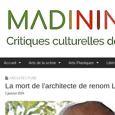
Main menu
Skip to content
MADININ'ART
Accueil
Arts de la scène
Arts Plastiques
Litté
ARCHITECTURE
La mort de l’architecte de renom 
5 janvier 2024