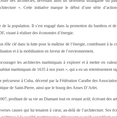
dre des architectes, devenant ainsi un défenseur infatigable du patri
rchitecture ». Cette initiative marque le début d’une série d’actio
tre de la population. Il s’est engagé dans la promotion du bambou et de 
, visant à réaliser des économies d’énergie.
rôle clé dans la lutte pour la maîtrise de l’énergie, contribuant à la c
bilisation et à la mobilisation en faveur de l’environnement.
urager les architectes martiniquais à explorer et à mettre en valeur 
bitat martiniquais de 1635 à nos jours », qui a eu un retentissement sig
de précurseur à Cuba, décerné par la Fédération Caraïbe des Association
tique de Saint-Pierre, ainsi que le bourg des Anses D’Arlet.
007, profitant de sa vie au Diamant tout en restant actif, écrivant des art
verses causes qui lui tenaient à cœur, au-delà de l’architecture. Ses é