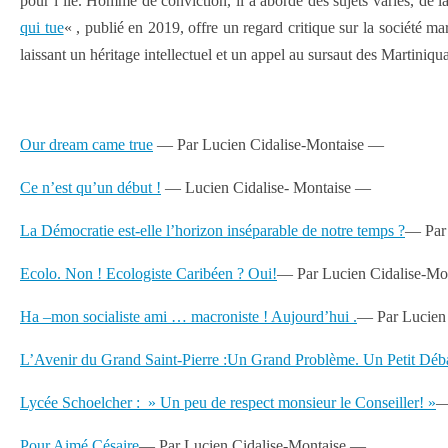
pour l’île. Homme de conviction, il a abordé des sujets variés, de l
qui tue
« , publié en 2019, offre un regard critique sur la société 
laissant un héritage intellectuel et un appel au sursaut des Martiniqu
Our dream came true
— Par Lucien Cidalise-Montaise —
Ce n’est qu’un début !
— Lucien Cidalise- Montaise —
La Démocratie est-elle l’horizon inséparable de notre temps ?
— Par 
Ecolo. Non ! Ecologiste Caribéen ? Oui!
— Par Lucien Cidalise-Mo
Ha –mon socialiste ami … macroniste ! Aujourd’hui .
— Par Lucien
L’Avenir du Grand Saint-Pierre :Un Grand Problème. Un Petit Déba
Lycée Schoelcher : » Un peu de respect monsieur le Conseiller! »
—
Pour Aimé Césaire
— Par Lucien Cidalise-Montaise —