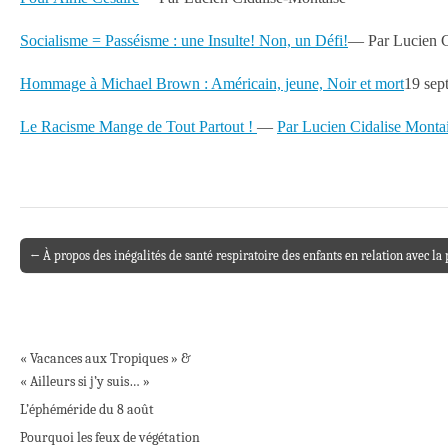
Socialisme = Passéisme : une Insulte! Non, un Défi!
— Par Lucien C
Hommage à Michael Brown : Américain, jeune, Noir et mort
19 se
Le Racisme Mange de Tout Partout !
—
Par Lucien Cidalise Monta
← À propos des inégalités de santé respiratoire des enfants en relation avec la p
Post navigation
« Vacances aux Tropiques » &
« Ailleurs si j’y suis… »
L’éphéméride du 8 août
Pourquoi les feux de végétation