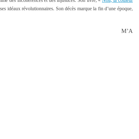
omme des incohérences et des injustices. Son livre, «
Noir, la couleur
s ses idéaux révolutionnaires. Son décès marque la fin d’une époque,
M’A