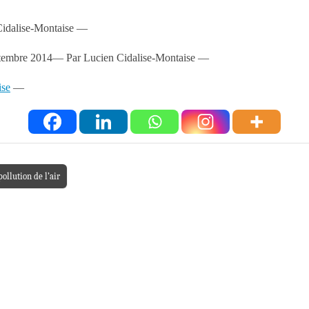
idalise-Montaise —
ptembre 2014—
Par Lucien Cidalise-Montaise —
ise
—
ollution de l’air