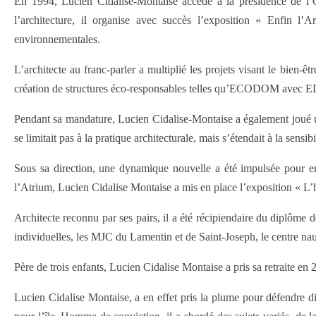
En 1994, Lucien Cidalise-Montaise accède à la présidence de l’Or
l’architecture, il organise avec succès l’exposition « Enfin l’A
environnementales.
L’architecte au franc-parler a multiplié les projets visant le bien-ê
création de structures éco-responsables telles qu’ECODOM avec EDF
Pendant sa mandature, Lucien Cidalise-Montaise a également joué un 
se limitait pas à la pratique architecturale, mais s’étendait à la sensi
Sous sa direction, une dynamique nouvelle a été impulsée pour enco
l’Atrium, Lucien Cidalise Montaise a mis en place l’exposition « L’ha
Architecte reconnu par ses pairs, il a été récipiendaire du diplôme 
individuelles, les MJC du Lamentin et de Saint-Joseph, le centre nau
Père de trois enfants, Lucien Cidalise Montaise a pris sa retraite en 2
Lucien Cidalise Montaise, a en effet pris la plume pour défendre di