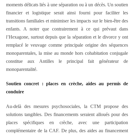
moments délicats liés à une séparation ou à un décès. Un soutien
financier et logistique serait ainsi fourni pour faciliter les
transitions familiales et minimiser les impacts sur le bien-être des
enfants. A noter que contrairement à ce qui prévaut dans
l’Hexagone, surtout depuis que la séparation et le divorce y ont
remplacé le veuvage comme principale origine des séquences
monoparentales, la mise au monde hors cohabitation conjugale
constitue aux Antilles le principal fait générateur de
monoparentalité.
Soutien
c
oncret :
p
laces en
c
rèche,
a
ides au
p
ermis de
c
onduire
Au-delà des mesures psychosociales, la CTM propose des
solutions tangibles. Des financements seraient alloués pour des
places spécifiques en crèche, avec une participation
complémentaire de la CAF. De plus, des aides au financement