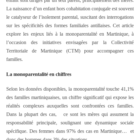
enfant sont dirigés par un seul parent, principalement des mères.
La naissance d’un enfant hors cohabitation conjugale est souvent
le catalyseur de l’isolement parental, suscitant des interrogations
sur les spécificités des formes familiales antillaises. Cet article
explore les enjeux liés à la monoparentalité en Martinique, à
l’occasion des initiatives envisagées par la Collectivité
Territoriale de Martinique (CTM) pour accompagner ces
familles.
La
m
onoparentalité en
c
hiffres
Selon les données disponibles, la monoparentalité touche 41,1%
des familles martiniquaises, un chiffre significatif qui expose les
réalités complexes auxquelles sont confrontées ces familles.
Dans la plupart des cas, ce sont les mères qui assument la
responsabilité principale, soulignant une dynamique sociale
spécifique. Des femmes dans 97% des cas en Martinique… et
donc des hommes dans 3% des situations.