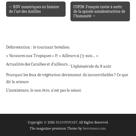
← RDV numériques en histoire
COP28: François invite à sortir
Post navigation
de l’art des Antilles
de la spirale autodestructrice de
l’humanité →
Déforestation : le tournant brésilien
« Vacances aux Tropiques » & « Ailleurs si j’y suis… »
Actualités des Caraïbes et d’ailleurs…
L’éphéméride du 8 août
Pourquoi les feux de végétation deviennent-ils incontrôlables ? Ce que
dit la science
L’inexistence, le non être, n’est pas le néant.
Copyright © 2026
MADININ'ART
. All Rights Reserved.
The magazine-premium Theme by
bavotasan.com
.