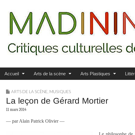
Main menu
Skip to content
MADININ'ART
Accueil
Arts de la scène
Arts Plastiques
Litté
ARTS DE LA SCÈNE
,
MUSIQUES
La leçon de Gérard Mortier
11 mars 2014
— par Alain Patrick Olivier —
Le philosophe de l