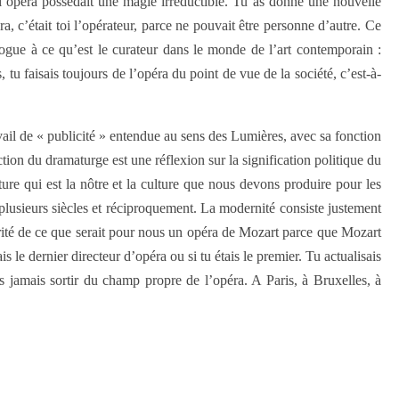
e l’opéra possédait une magie irréductible. Tu as donné une nouvelle
ra, c’était toi l’opérateur, parce ne pouvait être personne d’autre. Ce
alogue à ce qu’est le curateur dans le monde de l’art contemporain :
, tu faisais toujours de l’opéra du point de vue de la société, c’est-à-
ravail de « publicité » entendue au sens des Lumières, avec sa fonction
ion du dramaturge est une réflexion sur la signification politique du
ture qui est la nôtre et la culture que nous devons produire pour les
 plusieurs siècles et réciproquement. La modernité consiste justement
rité de ce que serait pour nous un opéra de Mozart parce que Mozart
ais le dernier directeur d’opéra ou si tu étais le premier. Tu actualisais
jamais sortir du champ propre de l’opéra. A Paris, à Bruxelles, à