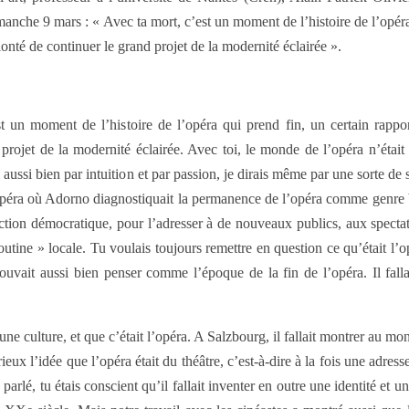
anche 9 mars : « Avec ta mort, c’est un moment de l’histoire de l’opéra q
onté de continuer le grand projet de la modernité éclairée ».
t un moment de l’histoire de l’opéra qui prend fin, un certain rappor
 projet de la modernité éclairée. Avec toi, le monde de l’opéra n’étai
 aussi bien par intuition et par passion, je dirais même par une sorte de 
péra où Adorno diagnostiquait la permanence de l’opéra comme genre bo
ction démocratique, pour l’adresser à de nouveaux publics, aux specta
outine » locale. Tu voulais toujours remettre en question ce qu’était l’
uvait aussi bien penser comme l’époque de la fin de l’opéra. Il fal
 une culture, et que c’était l’opéra. A Salzbourg, il fallait montrer au mo
ieux l’idée que l’opéra était du théâtre, c’est-à-dire à la fois une adress
e parlé, tu étais conscient qu’il fallait inventer en outre une identité et 