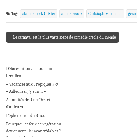
Tags:
alain patrick Olivier
annie proulx
Christoph Marthaler
gérar
← Le carnaval est la plus vaste scène de comédie créole du monde
Post navigation
Déforestation : le tournant
brésilien
« Vacances aux Tropiques » &
« Ailleurs si j’y suis… »
Actualités des Caraïbes et
d’ailleurs…
L’éphéméride du 8 août
Pourquoi les feux de végétation
deviennent-ils incontrôlables ?