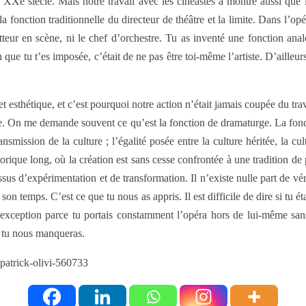
au XXe siècle. Mais notre travail avec les cinéastes a montré aussi qu
la fonction traditionnelle du directeur de théâtre et la limite. Dans l’opé
metteur en scène, ni le chef d’orchestre. Tu as inventé une fonction an
que tu t’es imposée, c’était de ne pas être toi-même l’artiste. D’ailleurs
 et esthétique, et c’est pourquoi notre action n’était jamais coupée du t
urge. On me demande souvent ce qu’est la fonction de dramaturge. La fonct
mission de la culture ; l’égalité posée entre la culture héritée, la cul
orique long, où la création est sans cesse confrontée à une tradition de
 d’expérimentation et de transformation. Il n’existe nulle part de vé
son temps. C’est ce que tu nous as appris. Il est difficile de dire si tu ét
exception parce tu portais constamment l’opéra hors de lui-même sans 
 tu nous manqueras.
-patrick-olivi-560733