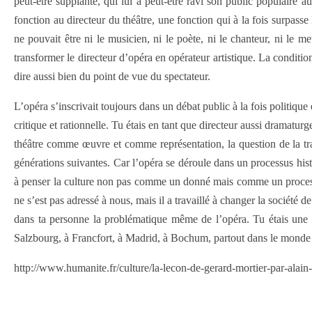
peut-être supplanté, qui lui a peut-être ravi son public populaire 
fonction au directeur du théâtre, une fonction qui à la fois surpasse 
ne pouvait être ni le musicien, ni le poète, ni le chanteur, ni le 
transformer le directeur d’opéra en opérateur artistique. La condition 
dire aussi bien du point de vue du spectateur.
L’opéra s’inscrivait toujours dans un débat public à la fois politique
critique et rationnelle. Tu étais en tant que directeur aussi dramat
théâtre comme œuvre et comme représentation, la question de la trans
générations suivantes. Car l’opéra se déroule dans un processus hist
à penser la culture non pas comme un donné mais comme un processus
ne s’est pas adressé à nous, mais il a travaillé à changer la société de 
dans ta personne la problématique même de l’opéra. Tu étais une 
Salzbourg, à Francfort, à Madrid, à Bochum, partout dans le monde
http://www.humanite.fr/culture/la-lecon-de-gerard-mortier-par-alain