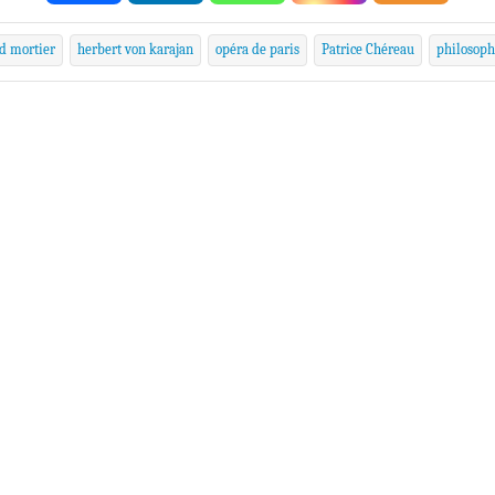
d mortier
herbert von karajan
opéra de paris
Patrice Chéreau
philosoph