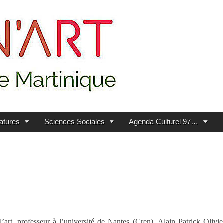
ratures
Sciences Sociales
Agenda Culturel 97…
’art, professeur à l’université de Nantes (Cren), Alain Patrick Oliv