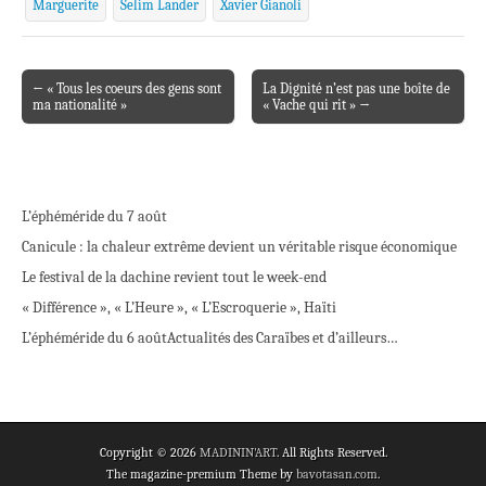
Marguerite
Selim Lander
Xavier Gianoli
← « Tous les coeurs des gens sont
La Dignité n’est pas une boîte de
Post navigation
ma nationalité »
« Vache qui rit » →
L’éphéméride du 7 août
Canicule : la chaleur extrême devient un véritable risque économique
Le festival de la dachine revient tout le week-end
« Différence », « L’Heure », « L’Escroquerie », Haïti
L’éphéméride du 6 août
Actualités des Caraïbes et d’ailleurs…
Copyright © 2026
MADININ'ART
. All Rights Reserved.
The magazine-premium Theme by
bavotasan.com
.