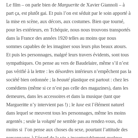
Le film – on parle bien de
Marguerite
de Xavier Giannoli – à
part ça, est plutôt gai. Et puis l’on est séduit par le soin apporté à
la mise en scène, aux décors, aux costumes. Bien que tourné,
pour les extérieurs, en Tchéquie, nous nous trouvons transportés
dans la France des années 1920 telles au moins que nous
sommes capables de les imaginer sous leurs plus beaux atours.
Et puis les personnages, malgré leurs travers évidents, sont tous
sympathiques. On pense au vers de Baudelaire, même s’il n’est
pas vérifié à la lettre : les dés
ordre
s intérieurs n’empêchent pas la
société bien ordonnée ; la
beauté
plastique est partout : chez les
comédiens (même si ce n’est pas celle des magazines), dans les
demeures, dans les accessoires et dans la musique (tant que
Margueritte n’y intervient pas !) ; le
luxe
est l’élément naturel
dans lequel se meuvent tous les personnages, même les moins
argentés ; seule la
volupté
ne semble pas au rendez-vous, du
moins si l’on pense aux choses du sexe, pourtant l’attitude des
personnages à l’égard de la vie a incontestablement quelque