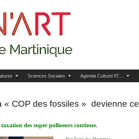
ratures
Sciences Sociales
Agenda Culturel 97…
« COP des fossiles » devienne celle
 taxation des super pollueurs continue.