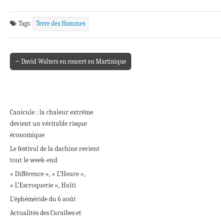
Tags:
Terre des Hommes
← David Walters en concert en Martinique
Post navigation
Canicule : la chaleur extrême
devient un véritable risque
économique
Le festival de la dachine revient
tout le week-end
« Différence », « L’Heure »,
« L’Escroquerie », Haïti
L’éphéméride du 6 août
Actualités des Caraïbes et