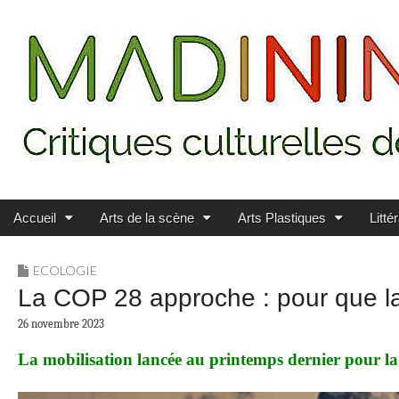
Main menu
Skip to content
MADININ'ART
Accueil
Arts de la scène
Arts Plastiques
Litté
ECOLOGIE
La COP 28 approche : pour que la 
26 novembre 2023
La mobilisation lancée au printemps dernier pour la