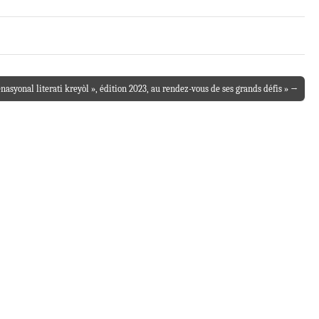
ènasyonal literati kreyòl », édition 2023, au rendez-vous de ses grands défis » →