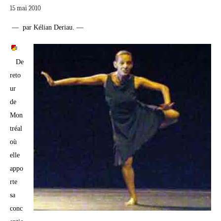
15 mai 2010
— par Kélian Deriau. —
De
reto
ur
de
Mon
tréal
où
elle
appo
rte
sa
conc