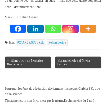
qu’un dogme peut en cacher un autre…mais que cette danse doit rester
libre…définitivement libre !
Mai 2010. Kélian Deriau.
Tags:
JOSIANE ANTOUREL
Kélian Deriau
← « Sans titre » de Frederico
« La cathédrale » d’Olivier
Post navigation
Garcia Lorca
Larizza →
Pourquoi les feux de végétation deviennent-ils incontrôlables ? Ce que
dit la science
L’inexistence, le non être, n’est pas le néant.
L’éphéméride du 7 août