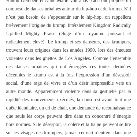
Bintou Dembélé et Anne-Marie Van alias Nach ont proposé un
composé de danses urbaines autour du hip-hop et du krump. S’il
n’est pas besoin de s’appesantir sur le hip-hop, on rappellera
brièvement l’origine du krump, littéralement Kingdom Radically
Uplifted Mighty Praise (éloge d’un royaume puissant et
radicalement élevé). Le krump et ses danseurs, des krumpers,
trouvent leurs origines dans les années 1990, lors des émeutes
violentes dans les ghettos de Los Angeles. Comme l’ensemble
des danses urbaines qui ont émergées ces toutes dernières
décennies le krump est à la fois l’expression d’un désespoir
social, d’une rage de vivre et d’un désir irrépressible vers un
autre monde. Apparemment violente dans sa gestuelle par la
rapidité des mouvements exécutés, la danse est avant tout une
quête identitaire, un cri de chair, une demande de reconnaissance
que seuls les corps peuvent dire dans un concentré d’énergie
hors-normes. Si le désespoir, la colère et la haine peuvent se lire
sur les visages des krumpers, jamais ceux-ci n’entrent dans une