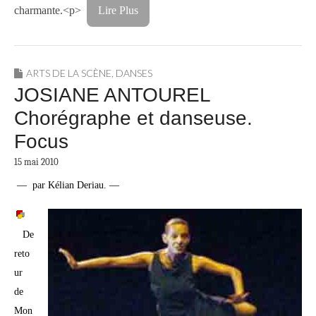
charmante.<p>
Lire Plus
ARTS DE LA SCÈNE
,
DANSES
JOSIANE ANTOUREL
Chorégraphe et danseuse.
Focus
15 mai 2010
— par Kélian Deriau. —
De
reto
ur
de
Mon