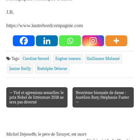
J.B.
https://www.lautrebordcompagnie.com
Tags:
Caroline Savard
Eugène ionesco
Guillaume Malasné
Janine Bailly
Rodolphe Delarue
← Viol et agressions sexuelles: le
Neuvième biennale de danse :
Post navigation
prix Nobel de littérature 2018 ne
Aurélien Bory/Stéphanie Fuster
sera pas décerné
→
Michel Dejeneffe, le père de Tatayet, est mort