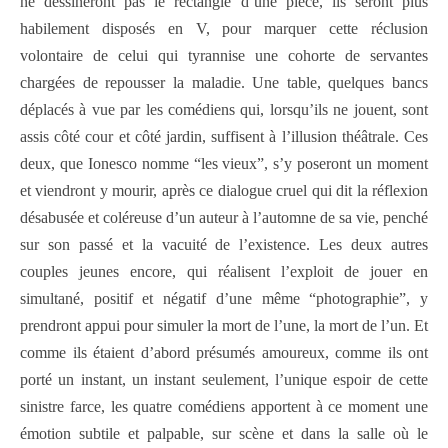
ne dessineront pas le rectangle d’une pièce, ils seront plus
habilement disposés en V, pour marquer cette réclusion
volontaire de celui qui tyrannise une cohorte de servantes
chargées de repousser la maladie. Une table, quelques bancs
déplacés à vue par les comédiens qui, lorsqu’ils ne jouent, sont
assis côté cour et côté jardin, suffisent à l’illusion théâtrale. Ces
deux, que Ionesco nomme “les vieux”, s’y poseront un moment
et viendront y mourir, après ce dialogue cruel qui dit la réflexion
désabusée et coléreuse d’un auteur à l’automne de sa vie, penché
sur son passé et la vacuité de l’existence. Les deux autres
couples jeunes encore, qui réalisent l’exploit de jouer en
simultané, positif et négatif d’une même “photographie”, y
prendront appui pour simuler la mort de l’une, la mort de l’un. Et
comme ils étaient d’abord présumés amoureux, comme ils ont
porté un instant, un instant seulement, l’unique espoir de cette
sinistre farce, les quatre comédiens apportent à ce moment une
émotion subtile et palpable, sur scène et dans la salle où le