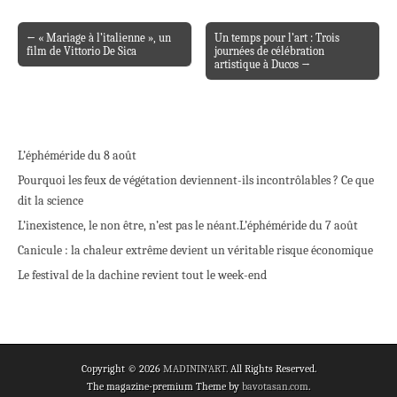
← « Mariage à l’italienne », un
Un temps pour l’art : Trois
Post navigation
film de Vittorio De Sica
journées de célébration
artistique à Ducos →
L’éphéméride du 8 août
Pourquoi les feux de végétation deviennent-ils incontrôlables ? Ce que
dit la science
L’inexistence, le non être, n’est pas le néant.
L’éphéméride du 7 août
Canicule : la chaleur extrême devient un véritable risque économique
Le festival de la dachine revient tout le week-end
Copyright © 2026
MADININ'ART
. All Rights Reserved.
The magazine-premium Theme by
bavotasan.com
.