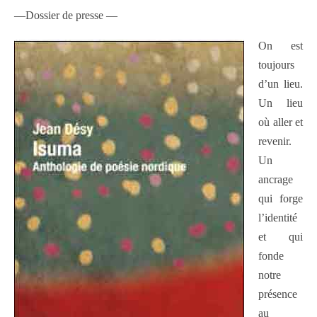
—Dossier de presse —
On est
toujours
d’un lieu.
Un lieu
où aller et
revenir.
Un
ancrage
qui forge
l’identité
et qui
fonde
notre
présence
au