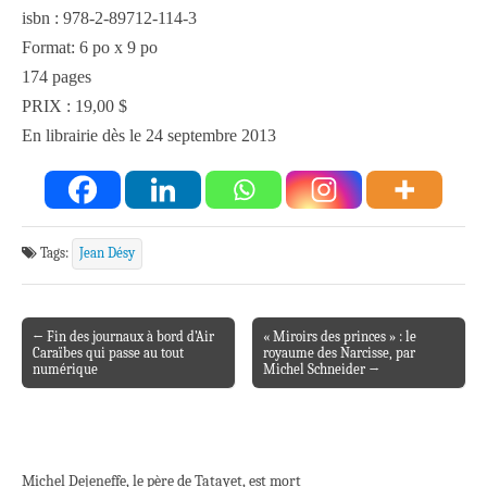
isbn : 978-2-89712-114-3
Format: 6 po x 9 po
174 pages
PRIX : 19,00 $
En librairie dès le 24 septembre 2013
Tags:
Jean Désy
← Fin des journaux à bord d’Air
« Miroirs des princes » : le
Post navigation
Caraïbes qui passe au tout
royaume des Narcisse, par
numérique
Michel Schneider →
Michel Dejeneffe, le père de Tatayet, est mort