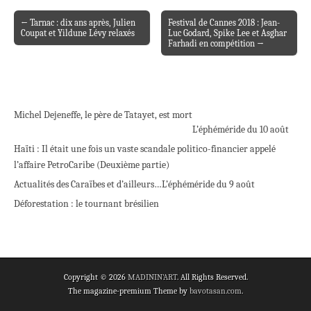
← Tarnac : dix ans après, Julien
Festival de Cannes 2018 : Jean-
Post navigation
Coupat et Yildune Lévy relaxés
Luc Godard, Spike Lee et Asghar
Farhadi en compétition →
Michel Dejeneffe, le père de Tatayet, est mort
L’éphéméride du 10 août
Haïti : Il était une fois un vaste scandale politico-financier appelé
l’affaire PetroCaribe (Deuxième partie)
Actualités des Caraïbes et d’ailleurs…
L’éphéméride du 9 août
Déforestation : le tournant brésilien
Copyright © 2026
MADININ'ART
. All Rights Reserved.
The magazine-premium Theme by
bavotasan.com
.