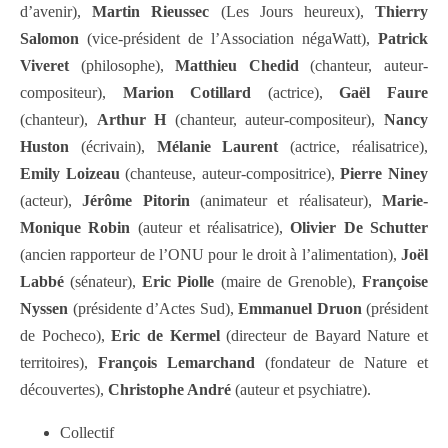
d’avenir),
Martin Rieussec
(Les Jours heureux),
Thierry
Salomon
(vice-président de l’Association négaWatt),
Patrick
Viveret
(philosophe),
Matthieu Chedid
(chanteur, auteur-
compositeur),
Marion Cotillard
(actrice),
Gaël Faure
(chanteur),
Arthur H
(chanteur, auteur-compositeur),
Nancy
Huston
(écrivain),
Mélanie Laurent
(actrice, réalisatrice),
Emily Loizeau
(chanteuse, auteur-compositrice),
Pierre Niney
(acteur),
Jérôme Pitorin
(animateur et réalisateur),
Marie-
Monique Robin
(auteur et réalisatrice),
Olivier De Schutter
(ancien rapporteur de l’ONU pour le droit à l’alimentation),
Joël
Labbé
(sénateur),
Eric Piolle
(maire de Grenoble),
Françoise
Nyssen
(présidente d’Actes Sud),
Emmanuel Druon
(président
de Pocheco),
Eric de Kermel
(directeur de Bayard Nature et
territoires),
François Lemarchand
(fondateur de Nature et
découvertes),
Christophe André
(auteur et psychiatre).
Collectif