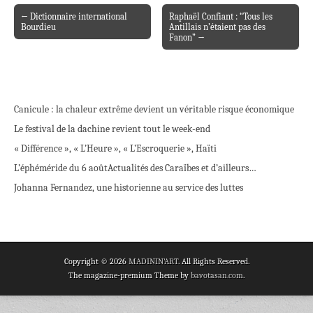
← Dictionnaire international
Raphaël Confiant : “Tous les
Post navigation
Bourdieu
Antillais n’étaient pas des
Fanon” →
Canicule : la chaleur extrême devient un véritable risque économique
Le festival de la dachine revient tout le week-end
« Différence », « L’Heure », « L’Escroquerie », Haïti
L’éphéméride du 6 août
Actualités des Caraïbes et d’ailleurs…
Johanna Fernandez, une historienne au service des luttes
Copyright © 2026
MADININ'ART
. All Rights Reserved.
The magazine-premium Theme by
bavotasan.com
.