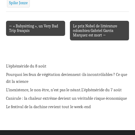
Spike Jonze
← « Babysitting », un Very Bad
Le prix Nobel de littérature
Post navigation
Trip français
colombien Gabriel Garcia
Marquez est mort →
L’éphéméride du 8 août
Pourquoi les feux de végétation deviennent-ils incontrôlables ? Ce que
dit la science
L’inexistence, le non être, n’est pas le néant.
L’éphéméride du 7 août
Canicule : la chaleur extrême devient un véritable risque économique
Le festival de la dachine revient tout le week-end