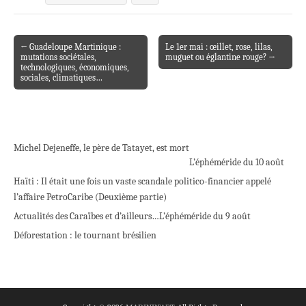
← Guadeloupe Martinique :
Le 1er mai : œillet, rose, lilas,
Post navigation
mutations sociétales,
muguet ou églantine rouge? →
technologiques, économiques,
sociales, climatiques…
Michel Dejeneffe, le père de Tatayet, est mort
L’éphéméride du 10 août
Haïti : Il était une fois un vaste scandale politico-financier appelé
l’affaire PetroCaribe (Deuxième partie)
Actualités des Caraïbes et d’ailleurs…
L’éphéméride du 9 août
Déforestation : le tournant brésilien