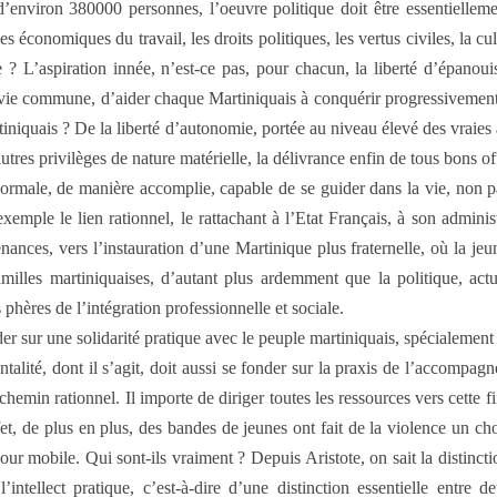
nviron 380000 personnes, l’oeuvre politique doit être essentiellemen
s économiques du travail, les droits politiques, les vertus civiles, la cul
 ? L’aspiration innée, n’est-ce pas, pour chacun, la liberté d’épanoui
ie commune, d’aider chaque Martiniquais à conquérir progressivement cet
artiniquais ? De la liberté d’autonomie, portée au niveau élevé des vraie
tres privilèges de nature matérielle, la délivrance enfin de tous bons off
normale, de manière accomplie, capable de se guider dans la vie, non par
xemple le lien rationnel, le rattachant à l’Etat Français, à son adminis
ances, vers l’instauration d’une Martinique plus fraternelle, où la je
 familles martiniquaises, d’autant plus ardemment que la politique, ac
s phères de l’intégration professionnelle et sociale.
er sur une solidarité pratique avec le peuple martiniquais, spécialement
lité, dont il s’agit, doit aussi se fonder sur la praxis de l’accompagnem
 chemin rationnel. Il importe de diriger toutes les ressources vers cette f
t, de plus en plus, des bandes de jeunes ont fait de la violence un choi
our mobile. Qui sont-ils vraiment ? Depuis Aristote, on sait la distinction
t l’intellect pratique, c’est-à-dire d’une distinction essentielle entr