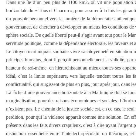
Dans une île d’un peu plus de 1100 km2, où vit une population d’e
horizontale du « Tous et Chacun », pour assurer à la fois les garantie
du pouvoir personnel vers la lumière de la démocratie authentique
gouvernance, de chercher à développer au mieux les conditions de v
sphère sociale. De quelle liberté peut-il s’agir avant tout pour le M
servitude politique, comme la dépendance électorale, les faveurs et au
Le citoyen martiniquais souhaite vivre sa citoyenneté en situation 
principes humains, dont il perçoit personnellement la validité, par e
hauteur de soi-même, en hiérarchissant au mieux toutes ses apparten
idéal, c’est la limite supérieure, vers laquelle tendent toutes les
conflictualité, qui surgissent de plus en plus, jour après jour, dans le
La tâche d’une gouvernance horizontale à la Martinique doit se fond
marginalisation, pour des raisons économiques et sociales. L’horizonta
n’existent pas. Le chemin de la justice sociale est, en ce cas, le seul
perdition, pour qui la violence apparaît comme une solution. En effe
présents dans les faits divers crapuleux, c’est-à-dire ayant l’argent p
distinction essentielle entre l’intellect spéculatif ou théorique, e