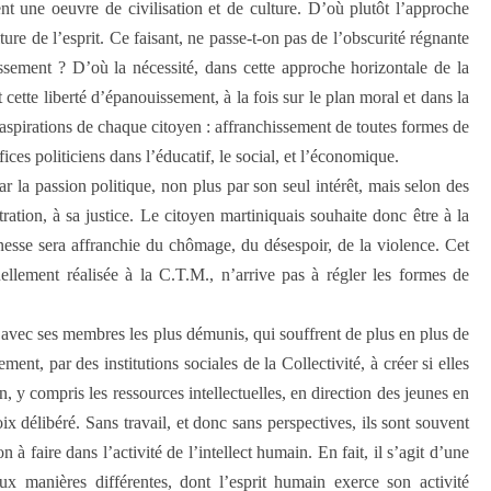
t une oeuvre de civilisation et de culture. D’où plutôt l’approche
ture de l’esprit. Ce faisant, ne passe-t-on pas de l’obscurité régnante
ssement ? D’où la nécessité, dans cette approche horizontale de la
te liberté d’épanouissement, à la fois sur le plan moral et dans la
s aspirations de chaque citoyen : affranchissement de toutes formes de
ices politiciens dans l’éducatif, le social, et l’économique.
 la passion politique, non plus par son seul intérêt, mais selon des
tration, à sa justice. Le citoyen martiniquais souhaite donc être à la
unesse sera affranchie du chômage, du désespoir, de la violence. Cet
tuellement réalisée à la C.T.M., n’arrive pas à régler les formes de
 avec ses membres les plus démunis, qui souffrent de plus en plus de
ent, par des institutions sociales de la Collectivité, à créer si elles
in, y compris les ressources intellectuelles, en direction des jeunes en
x délibéré. Sans travail, et donc sans perspectives, ils sont souvent
 à faire dans l’activité de l’intellect humain. En fait, il s’agit d’une
e deux manières différentes, dont l’esprit humain exerce son activité