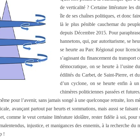
de verticalité ? Certaine littérature les
île de ses chaînes politiques, et donc fai
là le plus pénible cauchemar du peuple
depuis Décembre 2015. Pour paraphraser 
hannetons, qui, par autoritarisme, se heur
se heurte au Parc Régional pour licenc
s’agissant du financement du transport co
démocratique, on se heurte à l’usine d
édilités du Carbet, de Saint-Pierre, et
d’un cyclone, on se heurte enfin à un
chimères politiciennes passées et futures
t, même pour l’avenir, sans jamais songé à une quelconque retraite, lors
ticale, avançant partout par heurts et sommations, mais aussi se faisan
 comme le veut certaine littérature idolâtre, rester fidèle à soi, pour s
malentendus, injustice, et manigances des ennemis, à la recherche du mo
p !