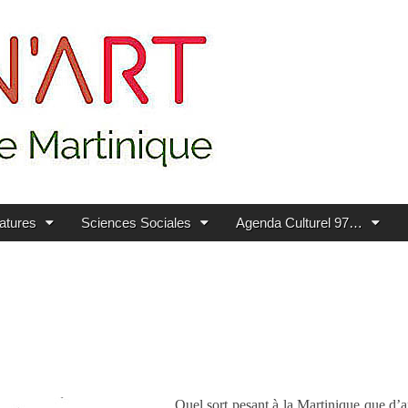
ratures
Sciences Sociales
Agenda Culturel 97…
Quel sort pesant à la Martinique que d’a