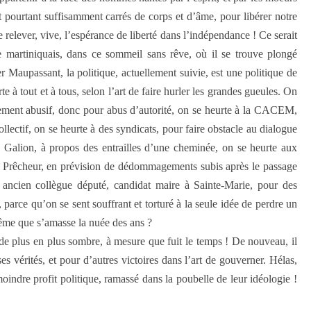
 dit pourtant suffisamment carrés de corps et d’âme, pour libérer notre
re relever, vive, l’espérance de liberté dans l’indépendance ! Ce serait
 martiniquais, dans ce sommeil sans rêve, où il se trouve plongé
Maupassant, la politique, actuellement suivie, est une politique de
te à tout et à tous, selon l’art de faire hurler les grandes gueules. On
iement abusif, donc pour abus d’autorité, on se heurte à la CACEM,
llectif, on se heurte à des syndicats, pour faire obstacle au dialogue
u Galion, à propos des entrailles d’une cheminée, on se heurte aux
 du Prêcheur, en prévision de dédommagements subis après le passage
 ancien collègue député, candidat maire à Sainte-Marie, pour des
, parce qu’on se sent souffrant et torturé à la seule idée de perdre un
 même que s’amasse la nuée des ans ?
t de plus en plus sombre, à mesure que fuit le temps ! De nouveau, il
es vérités, et pour d’autres victoires dans l’art de gouverner. Hélas,
indre profit politique, ramassé dans la poubelle de leur idéologie !