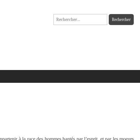
Rechercher :
ppartenir à la race des hommes hantés par l’esprit, et par les moeurs