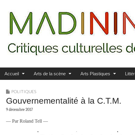
Main menu
Skip to content
MADININ'ART
Accueil
Arts de la scène
Arts Plastiques
Litté
POLITIQUES
Gouvernementalité à la C.T.M.
9 décembre 2017
— Par Roland Tell —