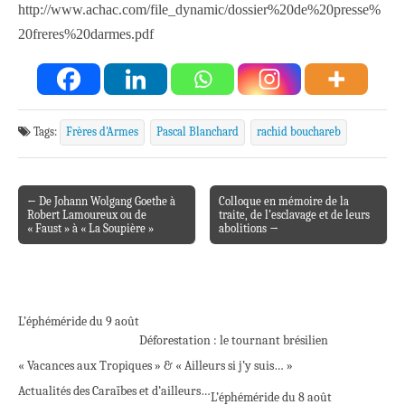
http://www.achac.com/file_dynamic/dossier%20de%20presse%
20freres%20darmes.pdf
Tags:
Frères d'Armes
Pascal Blanchard
rachid bouchareb
← De Johann Wolgang Goethe à
Colloque en mémoire de la
Post navigation
Robert Lamoureux ou de
traite, de l’esclavage et de leurs
« Faust » à « La Soupière »
abolitions →
L’éphéméride du 9 août
Déforestation : le tournant brésilien
« Vacances aux Tropiques » & « Ailleurs si j’y suis… »
Actualités des Caraïbes et d’ailleurs…
L’éphéméride du 8 août