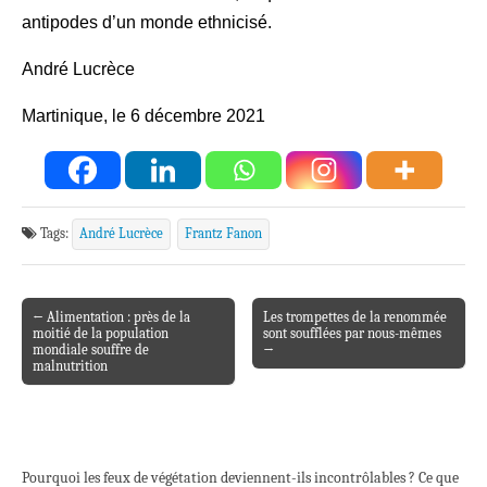
antipodes d’un monde ethnicisé.
André Lucrèce
Martinique, le 6 décembre 2021
Tags:
André Lucrèce
Frantz Fanon
← Alimentation : près de la
Les trompettes de la renommée
Post navigation
moitié de la population
sont soufflées par nous-mêmes
mondiale souffre de
→
malnutrition
Pourquoi les feux de végétation deviennent-ils incontrôlables ? Ce que