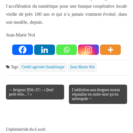
l’accélération du numérique pour une banque coopérative locale
vieille de près 100 ans et qui n’a jamais vraiment évolué, dans
son modèle, depuis.
Jean-Marie Nol
Tags:
Crédit agricole Guadeloupe
Jean-Marie Nol
← Avignon 2016 (17) : « Quel
L’addiction aux drogues moins
Post navigation
petit vélo… ? »
répandue en outre-mer qu’en
métropole →
L’éphéméride du 6 août