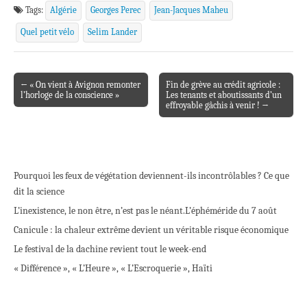
Tags:
Algérie
Georges Perec
Jean-Jacques Maheu
Quel petit vélo
Selim Lander
← « On vient à Avignon remonter
Fin de grève au crédit agricole :
Post navigation
l’horloge de la conscience »
Les tenants et aboutissants d’un
effroyable gâchis à venir ! →
Pourquoi les feux de végétation deviennent-ils incontrôlables ? Ce que
dit la science
L’inexistence, le non être, n’est pas le néant.
L’éphéméride du 7 août
Canicule : la chaleur extrême devient un véritable risque économique
Le festival de la dachine revient tout le week-end
« Différence », « L’Heure », « L’Escroquerie », Haïti