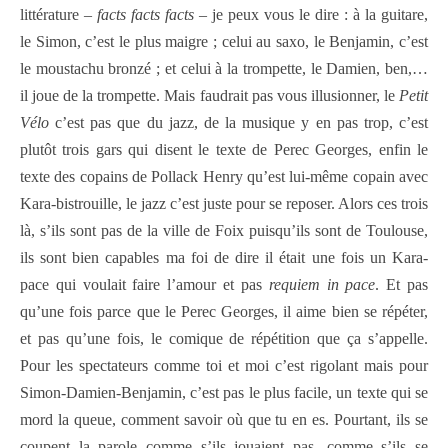
littérature –
facts facts facts
– je peux vous le dire : à la guitare,
le Simon, c’est le plus maigre ; celui au saxo, le Benjamin, c’est
le moustachu bronzé ; et celui à la trompette, le Damien, ben,…
il joue de la trompette. Mais faudrait pas vous illusionner, le
Petit
Vélo
c’est pas que du jazz, de la musique y en pas trop, c’est
plutôt trois gars qui disent le texte de Perec Georges, enfin le
texte des copains de Pollack Henry qu’est lui-même copain avec
Kara-bistrouille, le jazz c’est juste pour se reposer. Alors ces trois
là, s’ils sont pas de la ville de Foix puisqu’ils sont de Toulouse,
ils sont bien capables ma foi de dire il était une fois un Kara-
pace qui voulait faire l’amour et pas
requiem in pace
. Et pas
qu’une fois parce que le Perec Georges, il aime bien se répéter,
et pas qu’une fois, le comique de répétition que ça s’appelle.
Pour les spectateurs comme toi et moi c’est rigolant mais pour
Simon-Damien-Benjamin, c’est pas le plus facile, un texte qui se
mord la queue, comment savoir où que tu en es. Pourtant, ils se
coupent la parole comme s’ils jouaient pas, comme s’ils se