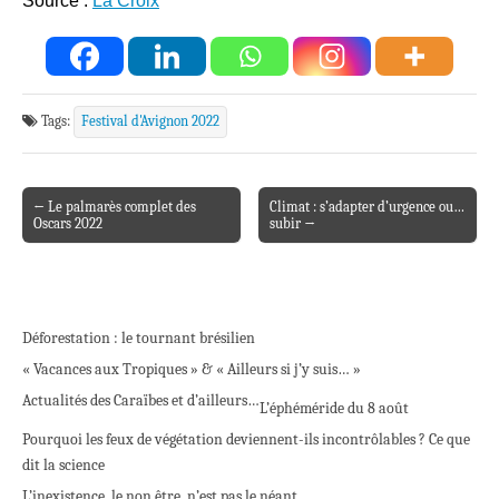
Source :
La Croix
Tags:
Festival d'Avignon 2022
← Le palmarès complet des
Climat : s’adapter d’urgence ou…
Post navigation
Oscars 2022
subir →
Déforestation : le tournant brésilien
« Vacances aux Tropiques » & « Ailleurs si j’y suis… »
Actualités des Caraïbes et d’ailleurs…
L’éphéméride du 8 août
Pourquoi les feux de végétation deviennent-ils incontrôlables ? Ce que
dit la science
L’inexistence, le non être, n’est pas le néant.