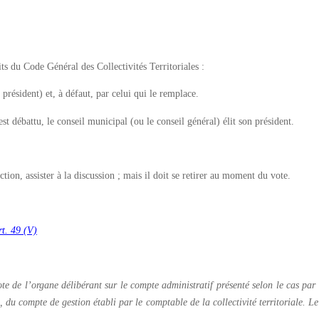
ts du Code Général des Collectivités Territoriales :
président) et, à défaut, par celui qui le remplace.
t débattu, le conseil municipal (ou le conseil général) élit son président.
tion, assister à la discussion ; mais il doit se retirer au moment du vote.
t. 49 (V)
 vote de l’organe délibérant sur le compte administratif présenté selon le cas par
, du compte de gestion établi par le comptable de la collectivité territoriale. L