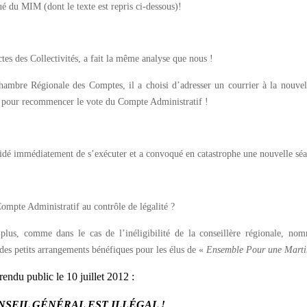
du MIM (dont le texte est repris ci-dessous)!
tes des Collectivités, a fait la même analyse que nous !
ambre Régionale des Comptes, il a choisi d’adresser un courrier à la nouvell
 pour recommencer le vote du Compte Administratif !
cidé immédiatement de s’exécuter et a convoqué en catastrophe une nouvelle séanc
Compte Administratif au contrôle de légalité ?
 plus, comme dans le cas de l’inéligibilité de la conseillère régionale, no
des petits arrangements bénéfiques pour les élus de «
Ensemble Pour une Marti
endu public le 10 juillet 2012 :
NSEIL GÉNÉRAL EST ILLÉGAL !