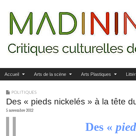
Main menu
Skip to content
MADININ'ART
Accueil
Arts de la scène
Arts Plastiques
Litté
POLITIQUES
Des « pieds nickelés » à la tête 
5 novembre 2012
Des «
pied