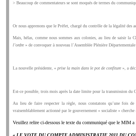
> Beaucoup de commentateurs se sont moqués de termes du communiqué 
Or nous apprenons que le Préfet, chargé du contrôle de la légalité des ac
Mais, hélas, comme nous sommes aux colonies, au lieu de saisir la Ch
l’ordre
» de convoquer à nouveau l’Assemblée Plénière Départementale
La nouvelle présidente, «
prise la main dans le pot de confiture
», a dé
Est-ce possible, trois mois après la date limite pour la transmission du 
Au lieu de faire respecter la règle, nous constatons qu’une fois de
vraisemblablement actionné par le gouvernement « socialiste » cherche 
Veuillez relire ci-dessous le texte du communiqué que le MIM a r
« LE VOTE DU COMPTE ADMINISTRATIF 2011 DU CO