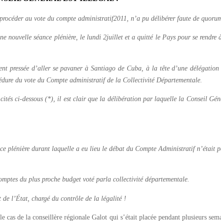
procéder au vote du compte administratif2011, n’a pu délibérer faute de quoru
uvelle séance plénière, le lundi 2juillet et a quitté le Pays pour se rendre à S
ent pressée d’aller se pavaner à Santiago de Cuba, à la tête d’une délégation
cédure du vote du Compte administratif de la Collectivité Départementale.
cités ci-dessous (*), il est clair que la délibération par laquelle la Conseil G
nce plénière durant laquelle a eu lieu le débat du Compte Administratif n’était
omptes du plus proche budget voté parla collectivité départementale.
t de l’État, chargé du contrôle de la légalité !
cas de la conseillère régionale Galot qui s’était placée pendant plusieurs semain