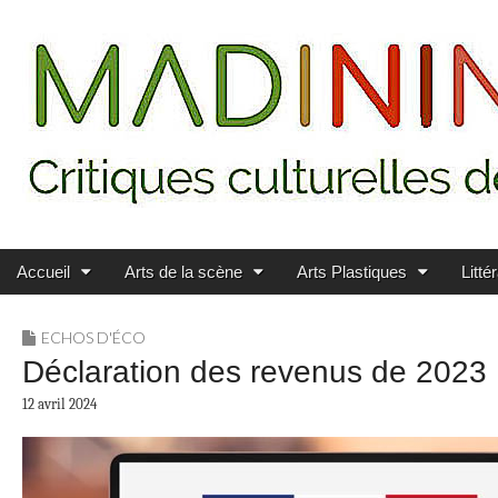
Main menu
Skip to content
MADININ'ART
Accueil
Arts de la scène
Arts Plastiques
Litté
ECHOS D'ÉCO
Déclaration des revenus de 2023 :
12 avril 2024