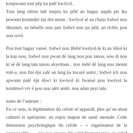
konpwann tout pèp ka palé kwéyol..
Tout lang oliron latè toujou ka pôté an bagay anplis pis ika
pewmet kominiké épi dot moun : kwéyol sé an chans fodwé nou
rikonnet, an bénéfis nou jani fodwé nou pa pèd, an richès pou
nou sové.
Pou tout bagay vansé, fodwé nou libéré kwéyol-la ki an lékol ki
la kay-nou, fodwé nou pwan dé lang nou pou tanou, nou di nou
ki sé dé lang tala tanou akyelman , nou mété dé lang nou menm
roté-a, nou fini épi zafè an lang ka kwazé anlot ; fodwé ich nou
apwann palé épi ékwi ki kwéyol ki fwansé pou kwéyol la
kontinwé viv é pou nou alèz antèt- nou adan peyi tala.
notes de l’auteure :
En ce sens, la légitimation du créole m’apparaît, plus qu’un atout
culturel et opératoire, un enjeu majeur de santé mentale. Cette
dimension psychologique du créole – « organisateur de la