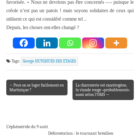
favorisée. » Nous ne devrions pas être concernés —- puisque le
créole n’est pas un patois ! mais soyons solidaires de ceux qui
utilisent ce qui est considéré comme tel ..
Depuis, les choses ont-elles changé ?
Tags:
George HUYGHUES DES ETAGES
← Peut-on se loger facilement en
La charcuterie est cancérogène,
Post navigation
Martinique ?
la viande rouge «probablement»
aussi selon l’OMS →
L’éphéméride du 9 août
Déforestation : le tournant brésilien