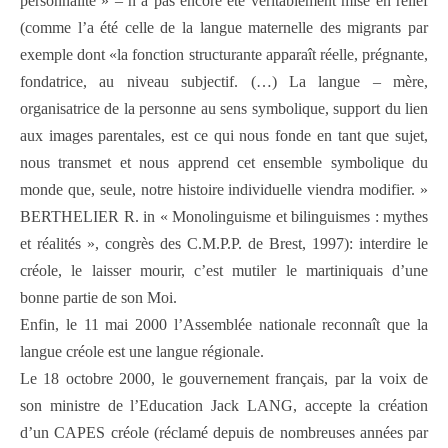
personnalité » – n’a pas encore été véritablement mise en relief
(comme l’a été celle de la langue maternelle des migrants par
exemple dont «la fonction structurante apparaît réelle, prégnante,
fondatrice, au niveau subjectif. (…) La langue – mère,
organisatrice de la personne au sens symbolique, support du lien
aux images parentales, est ce qui nous fonde en tant que sujet,
nous transmet et nous apprend cet ensemble symbolique du
monde que, seule, notre histoire individuelle viendra modifier. »
BERTHELIER R. in « Monolinguisme et bilinguismes : mythes
et réalités », congrès des C.M.P.P. de Brest, 1997): interdire le
créole, le laisser mourir, c’est mutiler le martiniquais d’une
bonne partie de son Moi.
Enfin, le 11 mai 2000 l’Assemblée nationale reconnaît que la
langue créole est une langue régionale.
Le 18 octobre 2000, le gouvernement français, par la voix de
son ministre de l’Education Jack LANG, accepte la création
d’un CAPES créole (réclamé depuis de nombreuses années par