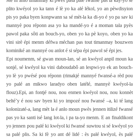
Mé ni anlo timanmay ki pwès pasa palè fwansé pas la kay-yo sé
plito kwéyol yo ka tann é lè yo ka alé lékol, yo an pèwdisyion
pis yo paka byen konpwann sa sé mèt-la ka di-yo é yo pa sav ki
mannyè pou réponn asa yo ka mandé-yo é a moman tala pyès
pawol paka sôti an bouch-yo, oben yo ka pè koyo, oben yo ka
vini sirè épi menm défwa méchan pas tout timanmay bouzwen
kominiké an mannyé ou anlot é si sépa épi pawol sé épi jes.
Epi noumenm, sé gwan moun-lan, sé an kwéyol anpil moun ka
sonjé, sé kwéyol ka vini daboudabô an lespwi-yo ek an bouch-
yo lè yo pwésé pou réponn (rimakjé mannyé fwansé-a rèd pou
yo palé an mikwo laradyo oben latélé, mannyè kwéyol-la
flouz).Epi, an fontjé nou, nou enmen kwéyol nou, nou konnèt
belté’y é nou sav byen ki yo impozé nou fwansé –a, ki té lang
kolonizaté-a, lang mèt la é anlo moun pwès jennen itilizé fwansé
pas yo ka santi isé lang lot-la, i pa ta-yo menm. E an finaldikont
yo jennen pou palé ki kwéyol ki fwansé suwtou si sé kwéyol yo
sa palé plis. Sa ki fè yo ant dé lidé : ès palé kwéyol, ès palé