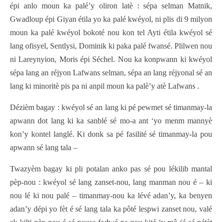
épi anlo moun ka palé’y oliron latè : sépa selman Matnik,
Gwadloup épi Giyan étila yo ka palé kwéyol, ni plis di 9 milyon
moun ka palé kwéyol bokoté nou kon tel Ayti étila kwéyol sé
lang ofisyel, Sentlysi, Dominik ki paka palé fwansé. Plilwen nou
ni Lareynyion, Moris épi Séchel. Nou ka konpwann ki kwéyol
sépa lang an réjyon Lafwans selman, sépa an lang réjyonal sé an
lang ki minoritè pis pa ni anpil moun ka palè’y atè Lafwans .
Dézièm bagay : kwéyol sé an lang ki pé pewmet sé timanmay-la
apwann dot lang ki ka sanblé sé mo-a ant ‘yo menm mannyè
kon’y kontel langlé. Ki donk sa pé fasilité sé timanmay-la pou
apwann sé lang tala –
Twazyèm bagay ki pli potalan anko pas sé pou lékilib mantal
pèp-nou : kwéyol sé lang zanset-nou, lang manman nou é – ki
nou lé ki nou palé – timanmay-nou ka lévé adan’y, ka benyen
adan’y dépi yo fèt é sé lang tala ka pôté lespwi zanset nou, valé