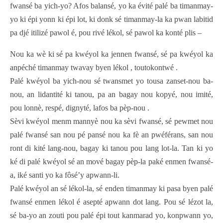
fwansé ba yich-yo? Afos balansé, yo ka évité palé ba timanmay-
yo ki épi yonn ki épi lot, ki donk sé timanmay-la ka pwan labitid
pa djé itilizé pawol é, pou rivé lékol, sé pawol ka konté plis –
Nou ka wè ki sé pa kwéyol ka jennen fwansé, sé pa kwéyol ka
anpéché timanmay twavay byen lékol , toutokontwé .
Palé kwéyol ba yich-nou sé twansmet yo tousa zanset-nou ba-
nou, an lidantité ki tanou, pa an bagay nou kopyé, nou imité,
pou lonnè, respé, dignyté, lafos ba pèp-nou .
Sèvi kwéyol menm mannyè nou ka sèvi fwansé, sé pewmet nou
palé fwansé san nou pé pansé nou ka fè an pwéférans, san nou
ront di kité lang-nou, bagay ki tanou pou lang lot-la. Tan ki yo
ké di palé kwéyol sé an mové bagay pèp-la paké enmen fwansé-
a, iké santi yo ka fôsé’y apwann-li.
Palé kwéyol an sé lékol-la, sé enden timanmay ki pasa byen palé
fwansé enmen lékol é asepté apwann dot lang. Pou sé lézot la,
sé ba-yo an zouti pou palé épi tout kanmarad yo, konpwann yo,