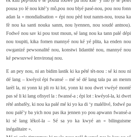
ek kilti pèp-nou é sé pousa fodwé pa nou kité ‘y mô (é sé pétèt
pousa yo lé nou kité’y mô,pou nou blyé pasé-nou, pou nou fonn
adan la « mondialisation » épi nou pèd tout nanm-nou, tousa ka
fè nou ka santi nouka sanm, nou lyennen, nou soudé antnou).
Fodwé nou sav ki pou tout moun, sé lang nou ka tann palé dépi
nou toupiti, kika fomen mannyé nou ké yé plita, ka enden nou
owganizé pewsonalité nou, konstwi lidantité nou, mannyé nou
ké pewsuvwé lenvironaj nou.
E an pey nou, ni an bidim lastik ki ka pété tèt-nou : sé ki nou ni
dé lang – kwéyol épi fwansé – mé sé dé lang tala pa an menm
larèl la, ni yonn ki pli ro ki lot, yonn ki nou dwet vwéyé monté
pas sé li ki lang ofisyel la : fwansé-a ; épi lot : kwéyol-la, ki dwet
rété anbafèy, ki nou ka palé mé ki yo ka di ‘y malélivé, fodwé pa
nou palé’y ba yich nou pas ika jennen yo pou apwann fwansé-a
ki sé lang lékol-la – Sé sa yo ka kwyé an « bilinguisme
inégalitaire ».