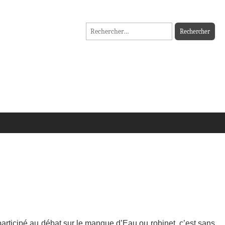
Rechercher :
articipé au débat sur le manque d’Eau ou robinet, c’est sans