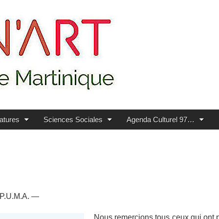
ratures
Sciences Sociales
Agenda Culturel 97…
e P.U.M.A. —
Nous remercions tous ceux qui ont p