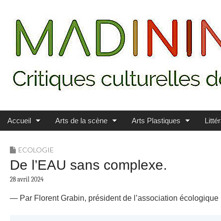
Main menu
Skip to content
MADININ'ART
Accueil
Arts de la scène
Arts Plastiques
Litté
ECOLOGIE
De l’EAU sans complexe.
28 avril 2024
— Par Florent Grabin, président de l’association écologiqu