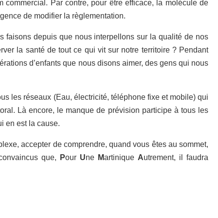
 commercial. Par contre, pour être efficace, la molécule de
gence de modifier la règlementation.
us faisons depuis que nous interpellons sur la qualité de nos
r la santé de tout ce qui vit sur notre territoire ? Pendant
nérations d’enfants que nous disons aimer, des gens qui nous
 les réseaux (Eau, électricité, téléphone fixe et mobile) qui
oral. Là encore, le manque de prévision participe à tous les
i en est la cause.
omplexe, accepter de comprendre, quand vous êtes au sommet,
 convaincus que,
P
our
U
ne
M
artinique
A
utrement, il faudra