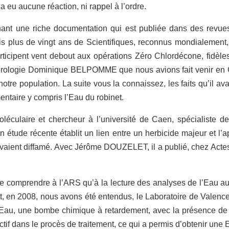
a eu aucune réaction, ni rappel à l’ordre.
nt une riche documentation qui est publiée dans des revues 
lus de vingt ans de Scientifiques, reconnus mondialement, d
ticipent vent debout aux opérations Zéro Chlordécone, fidèle
érologie Dominique BELPOMME que nous avions fait venir en Gua
re population. La suite vous la connaissez, les faits qu’il ava
entaire y compris l’Eau du robinet.
oléculaire et chercheur à l’université de Caen, spécialiste 
 étude récente établit un lien entre un herbicide majeur et l’a
l’avaient diffamé. Avec Jérôme DOUZELET, il a publié, chez Act
e comprendre à l’ARS qu’à la lecture des analyses de l’Eau au
t, en 2008, nous avons été entendus, le Laboratoire de Valence 
re Eau, une bombe chimique à retardement, avec la présence de 
 actif dans le procès de traitement, ce qui a permis d’obtenir une