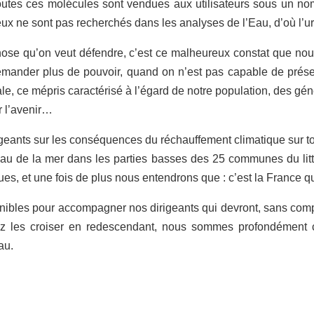
utes ces molécules sont vendues aux utilisateurs sous un nom
x ne sont pas recherchés dans les analyses de l’Eau, d’où l’ur
a chose qu’on veut défendre, c’est ce malheureux constat que no
emander plus de pouvoir, quand on n’est pas capable de préserve
e, ce mépris caractérisé à l’égard de notre population, des gé
r l’avenir…
eants sur les conséquences du réchauffement climatique sur tous
veau de la mer dans les parties basses des 25 communes du litt
es, et une fois de plus nous entendrons que : c’est la France qu
ponibles pour accompagner nos dirigeants qui devront, sans c
iez les croiser en redescendant, nous sommes profondément
’Eau.