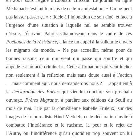
en 2007 sous l’égide d’Édouard Glissant. Le journal en ligne
Médiapart s’est fait le relais de cette manifestation. « On ne peut
pas laisser passer ça » : fidèle à l’injonction de son aîné, et face à
l’urgence d’une situation à laquelle nul ne semble trouver
d’issue, l’écrivain Patrick Chamoiseau, dans le cadre de ces
Poétiques de la résistance,
a lancé un appel à la solidarité envers
les migrants du monde. « Ne pas accueillir, même pour de
bonnes raisons, celui qui vient qui passe qui souffre et qui
appelle est un acte criminel ». Cette affirmation, qui veut inciter
non seulement à la réflexion mais sans doute aussi à l’action
— mais comment agir, nous demanderons-nous ? — appartient à
la
Déclaration des Poètes
qui viendra conclure son prochain
ouvrage,
Frères Migrants,
à paraître aux éditions du Seuil au
mois de mai. Lue par la comédienne Isabelle Fruleux, sur des
images de la journaliste Hind Meddeb
,
cette déclaration invite à
combattre l’intolérance et le racisme, la peur et le rejet de
l’Autre, ou l’indifférence qu’au quotidien trop souvent on lui