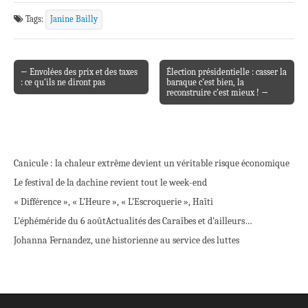
Tags:
Janine Bailly
← Envolées des prix et des taxes
Élection présidentielle : casser la
Post navigation
: ce qu’ils ne diront pas
baraque c’est bien, la
reconstruire c’est mieux ! →
Canicule : la chaleur extrême devient un véritable risque économique
Le festival de la dachine revient tout le week-end
« Différence », « L’Heure », « L’Escroquerie », Haïti
L’éphéméride du 6 août
Actualités des Caraïbes et d’ailleurs…
Johanna Fernandez, une historienne au service des luttes