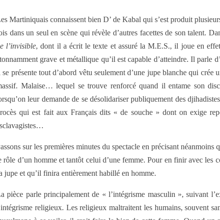
es Martiniquais connaissent bien D’ de Kabal qui s’est produit plusieurs
ois dans un seul en scène qui révèle d’autres facettes de son talent. D
e l’invisible
, dont il a écrit le texte et assuré la M.E.S., il joue en e
tonnamment grave et métallique qu’il est capable d’atteindre. Il parle d
l se présente tout d’abord vêtu seulement d’une jupe blanche qui crée u
assif. Malaise… lequel se trouve renforcé quand il entame son dis
orsqu’on leur demande de se désolidariser publiquement des djihadistes
rocès qui est fait aux Français dits « de souche » dont on exige rep
sclavagistes…
assons sur les premières minutes du spectacle en précisant néanmoins que 
e rôle d’un homme et tantôt celui d’une femme. Pour en finir avec les 
a jupe et qu’il finira entièrement habillé en homme.
a pièce parle principalement de « l’intégrisme masculin », suivant l
’intégrisme religieux. Les religieux maltraitent les humains, souvent