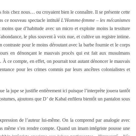
 fois chez nous… ou croyaient bien le connaître. Il se présente cette
ans ce nouveau spectacle intitulé
L’Homme-femme – les mécanismes
ffet moins que d’habitude avec un micro et exploite moins la tessiture
’abondance, le plus souvent à voix nue, et cultive un registre intime.
n contraste pour le moins déroutant avec la barbe fournie et le corps
cours en dénonçant le mauvais procès qui est fait aux musulmans
. À ce compte, en effet, on pourrait tout autant dénoncer le mauvais
entance pour les crimes commis par leurs ancêtres colonialistes et
la jupe se justifie entièrement ici puisque l’interprète jouera tantôt
costumes, ajoutons que D’ de Kabal enfilera bientôt un pantalon sous
’expression de l’auteur lui-même. On la comprend par analogie avec
 sans même s’en rendre compte. Quand un imam intégriste pousse une