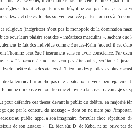
usulmane à se voiler, il croit faire le bien de cette femme. Quand un r
ux règles et les rituels qui leur sont liés, il ne voit pas à mal, etc. L
roisades… et elle est le plus souvent exercée par les hommes à l’encon
es religieux (intégristes) n’ont pas le monopole de la domination ma
bjets pour leurs plaisirs sont des « intégristes masculins », sachant que
eulement le fait des individus comme Strauss-Kahn (auquel il est clairem
ont l’homme peut être l’instrument sans en avoir conscience. Par exempl
nvie. « L’absence de non ne veut pas dire oui », souligne à juste t
s de théâtre dans des ateliers à l’intention des publics les plus « sensi
ntre la femme. Il n’oublie pas que la situation inverse peut également e
rt féminine qui existe en tout homme et invite à la laisser davantage s’ex
faut pour défendre ces thèses devant le public du théâtre, en majorité
age que par le contenu du message – dont on ne niera pas l’importanc
adresse au public, appel à son imaginaire, formules choc, répétition, dic
 resjouis de son langage » ! Et, bien sûr, D’ de Kabal ne se prive pas d