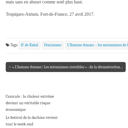
mais sans en abuser comme noté plus haut.
Tropiques-Atrium, Fort-de-France, 27 avril 2017.
Tags:
D’ de Kabal
Féminisme
L’Homme-femme – les mécanismes de l’
← « L’homme-femme/ Les mécanismes invisibles » : de la déconstruction…
Post navigation
Canicule : la chaleur extrême
devient un véritable risque
économique
Le festival de la dachine revient
tout le week-end