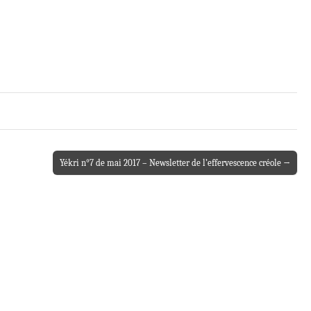
Yékri n°7 de mai 2017 – Newsletter de l’effervescence créole →