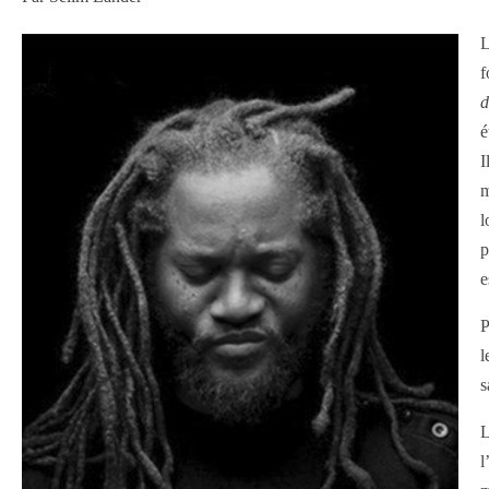
L
f
d
é
I
m
l
p
e
P
l
s
L
l