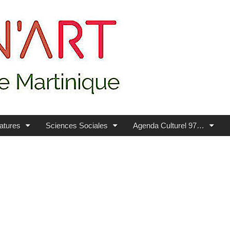
ratures
Sciences Sociales
Agenda Culturel 97…