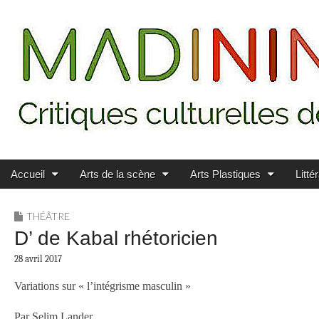
Main menu
Skip to content
MADININ'ART
Accueil
Arts de la scène
Arts Plastiques
Litté
THÉÂTRE
D’ de Kabal rhétoricien
28 avril 2017
Variations sur « l’intégrisme masculin »
Par Selim Lander