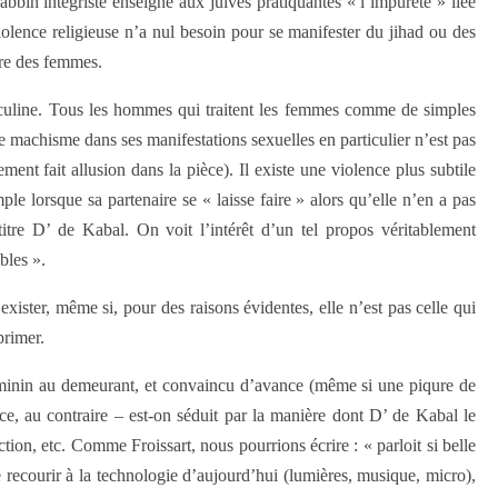
abbin intégriste enseigne aux juives pratiquantes « l’impureté » liée
a violence religieuse n’a nul besoin pour se manifester du jihad ou des
tre des femmes.
sculine. Tous les hommes qui traitent les femmes comme de simples
 le machisme dans ses manifestations sexuelles en particulier n’est pas
ent fait allusion dans la pièce). Il existe une violence plus subtile
e lorsque sa partenaire se « laisse faire » alors qu’elle n’en a pas
itre D’ de Kabal. On voit l’intérêt d’un tel propos véritablement
bles ».
xister, même si, pour des raisons évidentes, elle n’est pas celle qui
primer.
 féminin au demeurant, et convaincu d’avance (même si une piqure de
e, au contraire – est-on séduit par la manière dont D’ de Kabal le
tion, etc. Comme Froissart, nous pourrions écrire : « parloit si belle
e recourir à la technologie d’aujourd’hui (lumières, musique, micro),