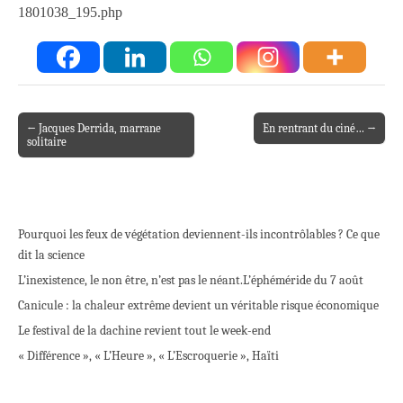
1801038_195.php
← Jacques Derrida, marrane
En rentrant du ciné… →
Post navigation
solitaire
Pourquoi les feux de végétation deviennent-ils incontrôlables ? Ce que
dit la science
L’inexistence, le non être, n’est pas le néant.
L’éphéméride du 7 août
Canicule : la chaleur extrême devient un véritable risque économique
Le festival de la dachine revient tout le week-end
« Différence », « L’Heure », « L’Escroquerie », Haïti