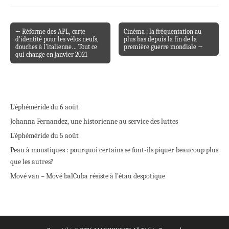
← Réforme des APL, carte
Cinéma : la fréquentation au
Post navigation
d’identité pour les vélos neufs,
plus bas depuis la fin de la
douches à l’italienne… Tout ce
première guerre mondiale →
qui change en janvier 2021
L’éphéméride du 6 août
Johanna Fernandez, une historienne au service des luttes
L’éphéméride du 5 août
Peau à moustiques : pourquoi certains se font-ils piquer beaucoup plus
que les autres?
Mové van – Mové bal
Cuba résiste à l’étau despotique