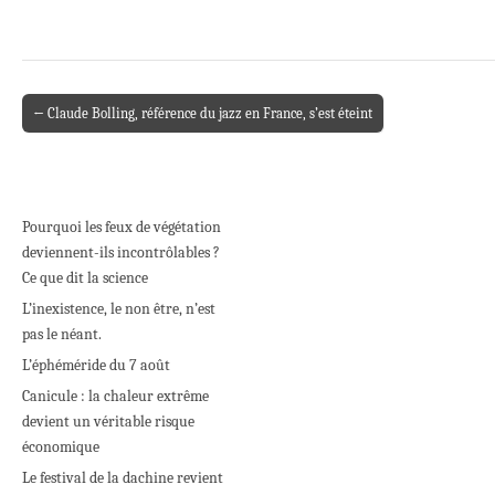
← Claude Bolling, référence du jazz en France, s’est éteint
Post navigation
Pourquoi les feux de végétation
deviennent-ils incontrôlables ?
Ce que dit la science
L’inexistence, le non être, n’est
pas le néant.
L’éphéméride du 7 août
Canicule : la chaleur extrême
devient un véritable risque
économique
Le festival de la dachine revient