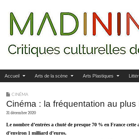
Main menu
Skip to content
MADININ'ART
Accueil
Arts de la scène
Arts Plastiques
Litté
CINÉMA
Cinéma : la fréquentation au plus
31 décembre 2020
Le nombre d’entrées a chuté de presque 70 % en France cette a
d’environ 1 milliard d’euros.