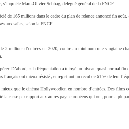
es », s’inquiète Marc-Olivier Sebbag, délégué général de la FNCF.
icié de 165 millions dans le cadre du plan de relance annoncé fin août,
rsés aux salles, selon la FNCF.
 de 2 millions d’entrées en 2020, contre au minimum une vingtaine chaq
).
pérer. D’abord, « la fréquentation a tutoyé un niveau quasi normal fin o
ms français ont mieux résisté , enregistrant un recul de 61 % de leur fré
e fait mieux que le cinéma Hollywoodien en nombre d’entrées. Des film
ité la casse par rapport aux autres pays européens qui ont, pour la plupa