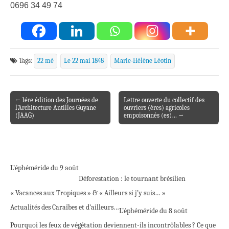
0696 34 49 74
Tags:
22 mé
Le 22 mai 1848
Marie-Hélène Léotin
← 1ére édition des Journées de
Lettre ouverte du collectif des
Post navigation
l’Architecture Antilles Guyane
ouvriers (ères) agricoles
(JAAG)
empoisonnés (es)… →
L’éphéméride du 9 août
Déforestation : le tournant brésilien
« Vacances aux Tropiques » & « Ailleurs si j’y suis… »
Actualités des Caraïbes et d’ailleurs…
L’éphéméride du 8 août
Pourquoi les feux de végétation deviennent-ils incontrôlables ? Ce que