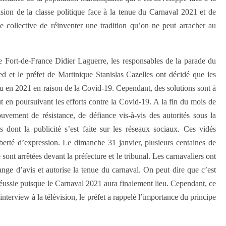
vision de la classe politique face à la tenue du Carnaval 2021 et de
ce collective de réinventer une tradition qu’on ne peut arracher au
 Fort-de-France Didier Laguerre, les responsables de la parade du
ed et le préfet de Martinique Stanislas Cazelles ont décidé que les
ieu en 2021 en raison de la Covid-19. Cependant, des solutions sont à
ut en poursuivant les efforts contre la Covid-19. A la fin du mois de
ouvement de résistance, de défiance vis-à-vis des autorités sous la
 dont la publicité s’est faite sur les réseaux sociaux. Ces vidés
iberté d’expression. Le dimanche 31 janvier, plusieurs centaines de
 sont arrêtées devant la préfecture et le tribunal. Les carnavaliers ont
nge d’avis et autorise la tenue du carnaval. On peut dire que c’est
éussie puisque le Carnaval 2021 aura finalement lieu. Cependant, ce
erview à la télévision, le préfet a rappelé l’importance du principe