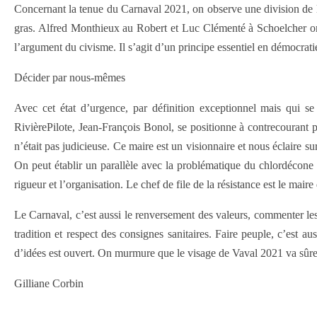
Concernant la tenue du Carnaval 2021, on observe une division de la 
gras. Alfred Monthieux au Robert et Luc Clémenté à Schoelcher ont 
l’argument du civisme. Il s’agit d’un principe essentiel en démocratie 
Décider par nous-mêmes
Avec cet état d’urgence, par définition exceptionnel mais qui se p
RivièrePilote, Jean-François Bonol, se positionne à contrecourant p
n’était pas judicieuse. Ce maire est un visionnaire et nous éclaire su
On peut établir un parallèle avec la problématique du chlordécone
rigueur et l’organisation. Le chef de file de la résistance est le mair
Le Carnaval, c’est aussi le renversement des valeurs, commenter les 
tradition et respect des consignes sanitaires. Faire peuple, c’est a
d’idées est ouvert. On murmure que le visage de Vaval 2021 va sûrem
Gilliane Corbin