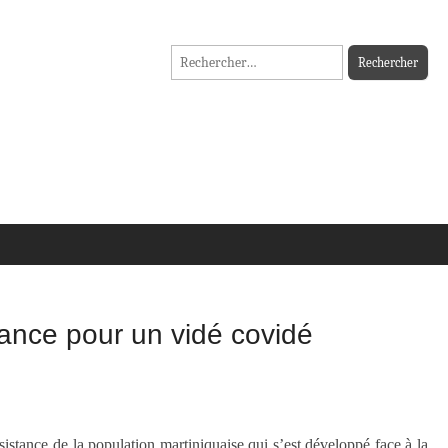
Rechercher :
tance pour un vidé covidé
sistance de la population martiniquaise qui s’est développé face à la