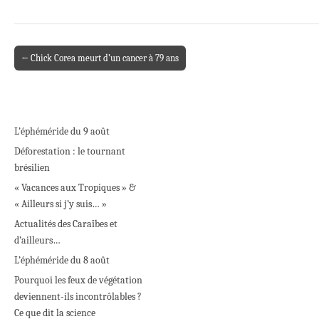
← Chick Corea meurt d’un cancer à 79 ans
Post navigation
L’éphéméride du 9 août
Déforestation : le tournant
brésilien
« Vacances aux Tropiques » &
« Ailleurs si j’y suis… »
Actualités des Caraïbes et
d’ailleurs…
L’éphéméride du 8 août
Pourquoi les feux de végétation
deviennent-ils incontrôlables ?
Ce que dit la science