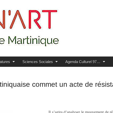
ratures
Sciences Sociales
Agenda Culturel 97…
tiniquaise commet un acte de résis
Il s’agira d’analyser le mouvement de ré