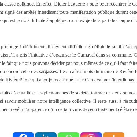
classe politique. En effet, Didier Laguerre a opté pour recentrer le Car
signé des arrêtés interdisant toute manifestation publique durant cett
qui est parfois difficile à appliquer car il exige de la part de chaque cit
rolonge indéfiniment, il devient difficile de définir le seuil d’acce
uisqu’il a pris l’initiative d’organiser le Carnaval dans sa commune. C
r le fait que nous pouvons décider par nous-mêmes de ce qu’il faut faire p
 ou encore celle des sargasses. Les maîtres mots du maire de Rivière-P
e de RivièrePilote qui a toujours affirmé : « le Carnaval ne s’interdit pas
faits d’actualité et les phénomènes de société, tourner en dérision nos 
ussi savoir mobiliser notre intelligence collective. Il reste aussi à ré
ent revêtir l’apparence d’un certain virus devenu tristement célèbre de