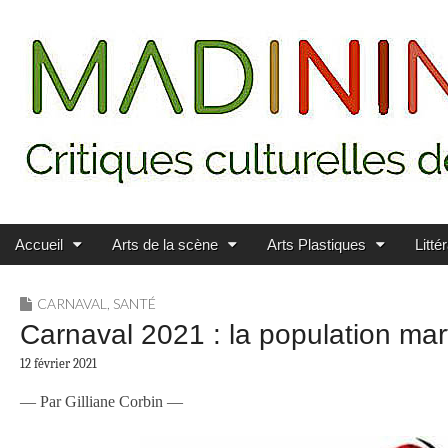
Main menu
Skip to content
MADININ'ART
Accueil
Arts de la scène
Arts Plastiques
Litté
CARNAVAL
,
SANTÉ
Carnaval 2021 : la population mar
12 février 2021
— Par Gilliane Corbin —