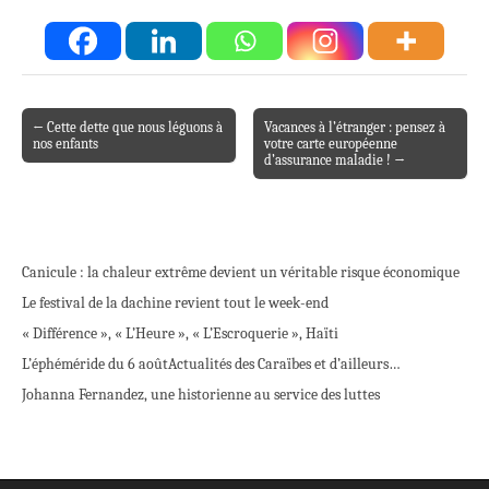
← Cette dette que nous léguons à
Vacances à l’étranger : pensez à
Post navigation
nos enfants
votre carte européenne
d’assurance maladie ! →
Canicule : la chaleur extrême devient un véritable risque économique
Le festival de la dachine revient tout le week-end
« Différence », « L’Heure », « L’Escroquerie », Haïti
L’éphéméride du 6 août
Actualités des Caraïbes et d’ailleurs…
Johanna Fernandez, une historienne au service des luttes