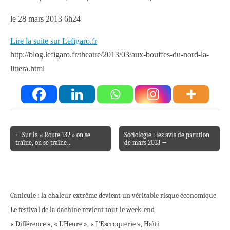
le 28 mars 2013 6h24
Lire la suite sur Lefigaro.fr
http://blog.lefigaro.fr/theatre/2013/03/aux-bouffes-du-nord-l
a-
littera.html
← Sur la « Route 132 » on se
Sociologie : les avis de parution
Post navigation
traîne, on se traîne…
de mars 2013 →
Canicule : la chaleur extrême devient un véritable risque économique
Le festival de la dachine revient tout le week-end
« Différence », « L’Heure », « L’Escroquerie », Haïti