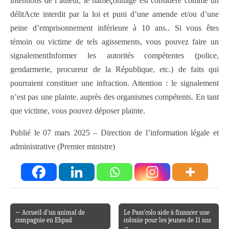
intentions de l’auteur, le hameçonnage est considéré comme un
délitActe interdit par la loi et puni d’une amende et/ou d’une
peine d’emprisonnement inférieure à 10 ans.. Si vous êtes
témoin ou victime de tels agissements, vous pouvez faire un
signalementInformer les autorités compétentes (police,
gendarmerie, procureur de la République, etc.) de faits qui
pourraient constituer une infraction. Attention : le signalement
n’est pas une plainte. auprès des organismes compétents. En tant
que victime, vous pouvez déposer plainte.
Publié le 07 mars 2025 – Direction de l’information légale et
administrative (Premier ministre)
← Accueil d’un animal de
Le Pass’colo aide à financer une
Post navigation
compagnie en Ehpad
colonie pour les jeunes de 11 ans
→