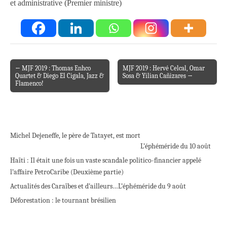
et administrative (Premier ministre)
← MJF 2019 : Thomas Enhco
MJF 2019 : Hervé Celcal, Omar
Post navigation
Quartet & Diego El Cigala, Jazz &
Sosa & Yilian Cañizares →
Flamenco!
Michel Dejeneffe, le père de Tatayet, est mort
L’éphéméride du 10 août
Haïti : Il était une fois un vaste scandale politico-financier appelé
l’affaire PetroCaribe (Deuxième partie)
Actualités des Caraïbes et d’ailleurs…
L’éphéméride du 9 août
Déforestation : le tournant brésilien