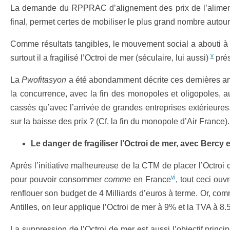
La demande du RPPRAC d’alignement des prix de l’alimenta
final, permet certes de mobiliser le plus grand nombre autour
Comme résultats tangibles, le mouvement social a abouti 
v
surtout il a fragilisé l’Octroi de mer (séculaire, lui aussi)
prés
La
Pwofitasyon
a été abondamment décrite ces dernières ann
la concurrence, avec la fin des monopoles et oligopoles, a
cassés qu’avec l’arrivée de grandes entreprises extérieures.
sur la baisse des prix ? (Cf. la fin du monopole d’Air France).
Le danger de fragiliser l’Octroi de mer, avec Bercy
Après l’initiative malheureuse de la CTM de placer l’Octroi
vi
pour pouvoir consommer
comme
en France
, tout ceci ou
renflouer son budget de 4 Milliards d’euros à terme. Or, comm
Antilles, on leur applique l’Octroi de mer à 9% et la TVA à 8
La suppression de l’Octroi de mer est aussi l’objectif prin