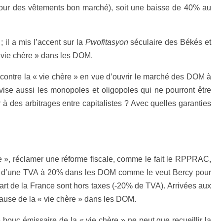
pour des vêtements bon marché), soit une baisse de 40% au
; il a mis l’accent sur la
Pwofitasyon
séculaire des Békés et
 vie chère » dans les DOM.
contre la « vie chère » en vue d’ouvrir le marché des DOM à
vise aussi les monopoles et oligopoles qui ne pourront être
 à des arbitrages entre capitalistes ? Avec quelles garanties
re », réclamer une réforme fiscale, comme le fait le RPPRAC,
ation d’une TVA à 20% dans les DOM comme le veut Bercy pour
art de la France sont hors taxes (-20% de TVA). Arrivées aux
 cause de la « vie chère » dans les DOM.
le bouc émissaire de la « vie chère » ne peut que recueillir la