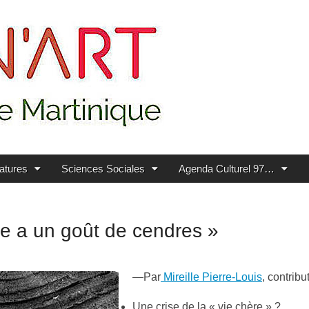
ratures
Sciences Sociales
Agenda Culturel 97…
e a un goût de cendres »
—Par
Mireille Pierre-Louis
, contribu
Une crise de la « vie chère » ?