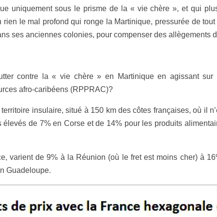
nique uniquement sous le prisme de la « vie chère », et qui pl
 rien le mal profond qui ronge la Martinique, pressurée de tout
 dans ses anciennes colonies, pour compenser des allègements 
er contre la « vie chère » en Martinique en agissant sur l
ources afro-caribéens (RPPRAC)?
ritoire insulaire, situé à 150 km des côtes françaises, où il n
s élevés de 7% en Corse et de 14% pour les produits alimentai
e, varient de 9% à la Réunion (où le fret est moins cher) à 1
 en Guadeloupe.