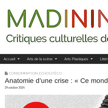
Main menu
Skip to content
MADININ'ART
Accueil
Arts de la scène
Arts Plastiques
Litté
CONSOMMATION
,
ECHOS D'ÉCO
Anatomie d’une crise : « Ce mond
29 octobre 2024