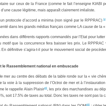
ire sur ceux de la France (comme le fait l’enseigne KIABI 
 d’une cause légitime, mais apparaît clairement irréaliste.
iv
à un protocole d’accord a minima (non signé par le RPPRAC)
enté dans les grands médias français comme LA cause de la «
ées dans différents rapports commandés par l’Etat pour lutter 
u motif que la concurrence fera baisser les prix. Le RPPRAC 
 En définitive s’agira-t-il pour le mouvement social de procéder
 et le Rassemblement national
en embuscade
 de mer au centre des débats de la table ronde sur la « vie chè
vre la voie à la suppression de l’Octroi de mer et à l’instaur
vii
e le rappelle Alain Plaisir
, les prix des marchandises au dép
.5%, soit 17.5% de taxes au total. Donc les taxes ne sont pas la
viii
cipal du Rassemblement national (RN)
dans les DOM
: cibler 