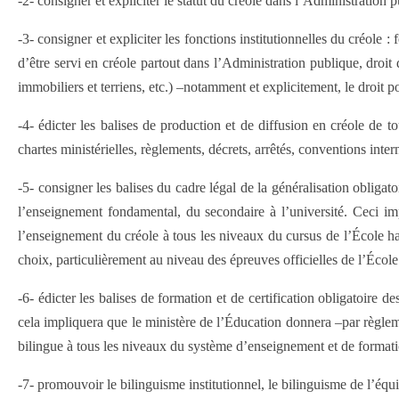
-2- consigner et expliciter le statut du créole dans l’Administration p
-3- consigner et expliciter les fonctions institutionnelles du créole 
d’être servi en créole partout dans l’Administration publique, droit
immobiliers et terriens, etc.) –notamment et explicitement, le droit pour
-4- édicter les balises de production et de diffusion en créole de 
chartes ministérielles, règlements, décrets, arrêtés, conventions intern
-5- consigner les balises du cadre légal de la généralisation obligat
l’enseignement fondamental, du secondaire à l’université. Ceci imp
l’enseignement du créole à tous les niveaux du cursus de l’École haït
choix, particulièrement au niveau des épreuves officielles de l’Écol
-6- édicter les balises de formation et de certification obligatoire d
cela impliquera que le ministère de l’Éducation donnera –par règleme
bilingue à tous les niveaux du système d’enseignement et de formati
-7- promouvoir le bilinguisme institutionnel, le bilinguisme de l’équi