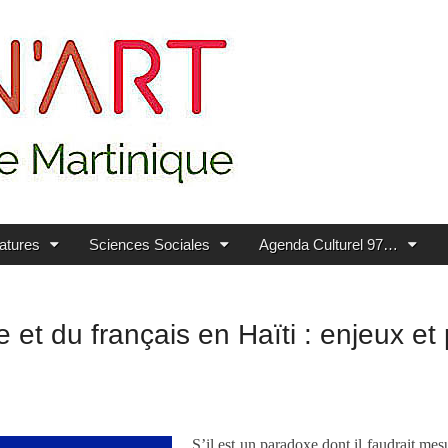
ratures
Sciences Sociales
Agenda Culturel 97…
 du français en Haïti : enjeux et p
S’il est un paradoxe dont il faudrait mes