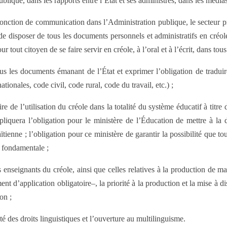
ublique, dans les rapports entre l’État et ses administrés, dans les média
: fonction de communication dans l’Administration publique, le secteur pr
 de disposer de tous les documents personnels et administratifs en créole
 tout citoyen de se faire servir en créole, à l’oral et à l’écrit, dans tous
tous les documents émanant de l’État et exprimer l’obligation de tradui
ationales, code civil, code rural, code du travail, etc.) ;
oire de l’utilisation du créole dans la totalité du système éducatif à tit
liquera l’obligation pour le ministère de l’Éducation de mettre à la 
ienne ; l’obligation pour ce ministère de garantir la possibilité que tou
e fondamentale ;
es enseignants du créole, ainsi que celles relatives à la production de mat
nt d’application obligatoire–, la priorité à la production et la mise à d
on ;
té des droits linguistiques et l’ouverture au multilinguisme.