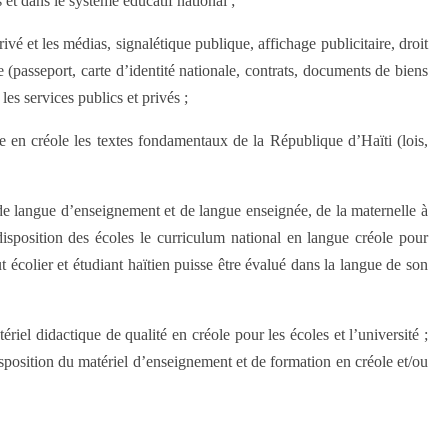
s et dans le système éducatif national ;
ivé et les médias, signalétique publique, affichage publicitaire, droit
 (passeport, carte d’identité nationale, contrats, documents de biens
 les services publics et privés ;
re en créole les textes fondamentaux de la République d’Haïti (lois,
re de langue d’enseignement et de langue enseignée, de la maternelle à
disposition des écoles le curriculum national en langue créole pour
t écolier et étudiant haïtien puisse être évalué dans la langue de son
ériel didactique de qualité en créole pour les écoles et l’université ;
isposition du matériel d’enseignement et de formation en créole et/ou