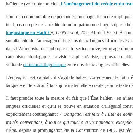
haïtienne (voir notre article «
L’aménagement du créole et du fran
Pour un certain nombre de personnes, aménager le créole implique l
tient pas compte de la réalité de notre patrimoine linguistique bil
linguistique en Haïti ?
»,
Le National
, 20 et 31 août 2017). À cont
simultanéité de l’aménagement de nos deux langues officielles est co
dans l’Administration publique et le secteur privé, en usage domina
catéchisme idéologique. La vision la plus réaliste, la plus rassembl
véritable
partenariat linguistique
entre nos deux langues officielles.
L’enjeu, ici, est capital : il s’agit de baliser correctement le futu
langue » et de « droit à la langue maternelle » créole (voir le texte 
Il faut prendre toute la mesure du fait que l’État haïtien –en n’
langues officielles et qu’il se trouve en situation d’illégalité co
explicitement contraignant : «
Obligation est faite à l’Etat de donn
traités, conventions, à tout ce qui touche la vie nationale, exceptio
l’État, depuis la promulgation de la Constitution de 1987, est rédi