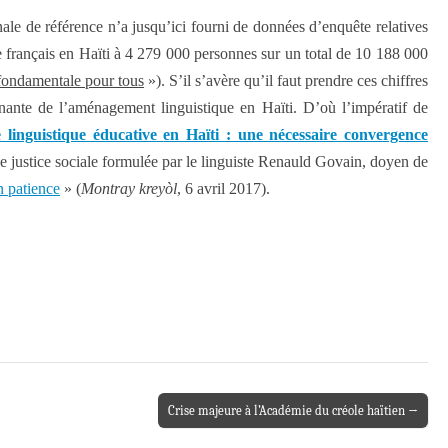
le de référence n’a jusqu’ici fourni de données d’enquête relatives
 français en Haïti à 4 279 000 personnes sur un total de 10 188 000
fondamentale pour tous
»). S’il s’avère qu’il faut prendre ces chiffres
inante de l’aménagement linguistique en Haïti. D’où l’impératif de
e linguistique éducative
en Haïti : une nécessaire convergence
de justice sociale formulée par le linguiste Renauld Govain, doyen de
n patience
» (
Montray kreyòl
, 6 avril 2017).
Crise majeure à l’Académie du créole haïtien →