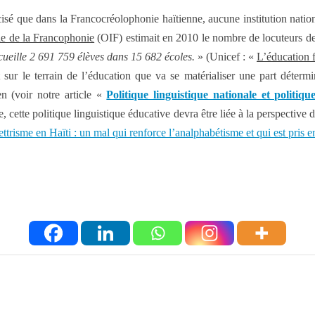
sé que dans la Francocréolophonie haïtienne, aucune institution nationa
le de la Francophonie
(OIF) estimait en 2010 le nombre de locuteurs de
cueille 2 691 759 élèves dans 15 682 écoles.
» (Unicef : «
L’éducation 
sur le terrain de l’éducation que va se matérialiser une part déterm
ien (voir notre article «
Politique linguistique nationale et politiqu
cette politique linguistique éducative devra être liée à la perspective 
lettrisme en Haïti : un mal qui renforce l’analphabétisme et qui est pris e