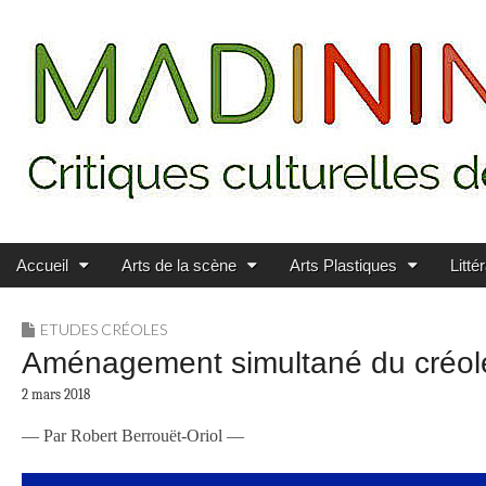
Main menu
Skip to content
MADININ'ART
Accueil
Arts de la scène
Arts Plastiques
Litté
ETUDES CRÉOLES
Aménagement simultané du créole et
2 mars 2018
— Par Robert Berrouët-Oriol —