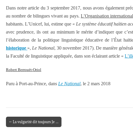
Dans notre article du 3 septembre 2017, nous avons également préci
au nombre de bilingues vivant au pays.
L’Organisation internationa
habitants. L’Unicef, lui, estime que «
Le système éducatif haïtien ac
avec prudence, ils ont au minimum le mérite d’indiquer que c’est 
l’élaboration de la politique linguistique éducative de l’État haït
historique
»,
Le National
, 30 novembre 2017). De manière générale, 
la Faculté de linguistique appliquée, dans son éclairant article «
L’il
Robert Berrouët-Oriol
Paru à Port-au-Prince, dans
Le National
, le 2 mars 2018
← La vulgarité dit toujours Je …
Post navigation