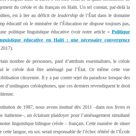
ment du créole et du français en Haïti. Un tel constat, par-delà la
ïtien, est à lier au déficit de
leadership
de l’État dans le domaine
mp éducatif où le ministère de l’Éducation ne dispose toujours pas,
ne politique linguistique éducative (voir notre article «
Politique
inguistique éducative
en Haïti : une nécessaire convergence
 2017).
ain nombre de personnes, paré d’attributs essentialistes, le créole
seul le créole doit être aménagé par l’État. Or même cette vue
bilisation citoyenne. Il y a par contre rejet du paradoxe lorsque des
e d’unilingues créolophones, que ces derniers revendiquent le droit
ïtienne.
stitution de 1987, nous avons institué dès 2011 –dans nos livres et
tique haïtienne–, un éclairant plaidoyer pour l’aménagement simultané
oine linguistique bilingue créole – français. Cette manière de situer
cette langue, en soi, serait responsable de l’échec réitéré de l’École