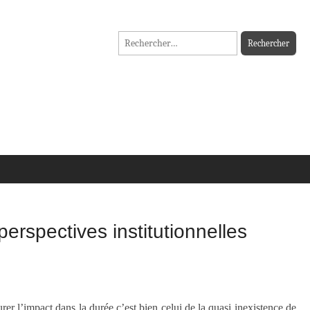
Rechercher :
erspectives institutionnelles
urer l’impact dans la durée c’est bien celui de la quasi inexistence de