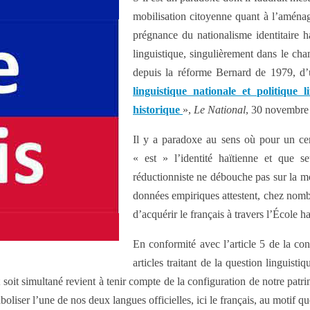
mobilisation citoyenne quant à l’aménage
prégnance du nationalisme identitaire ha
linguistique, singulièrement dans le cha
depuis la réforme Bernard de 1979, d’u
linguistique nationale et politique l
historique
»,
Le National
, 30 novembre
Il y a paradoxe au sens où pour un cert
« est » l’identité haïtienne et que 
réductionniste ne débouche pas sur la mo
données empiriques attestent, chez nombr
d’acquérir le français à travers l’École ha
En conformité avec l’article 5 de la con
articles traitant de la question linguis
soit simultané revient à tenir compte de la configuration de notre patrim
ser l’une de nos deux langues officielles, ici le français, au motif que 