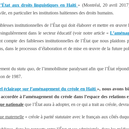
’État aux droits linguistiques en Haïti
» (Montréal, 20 avril 2017),
ile, en particulier les institutions haïtiennes des droits humains.
blesses institutionnelles de l’État qui doit élaborer et mettre en œuvre 
singulièrement dans le secteur éducatif (voir notre article «
L’aménage
t compte des faiblesses institutionnelles de l’État que nous plaidons po
s, dans le processus d’élaboration et de mise en œuvre de la future poli
rmement du
statu quo
, de l’immobilisme paralysant afin que l’État répond
tion de 1987.
l éclairage sur l’aménagement du créole en Haïti
», nous avons b
re accordée à l’aménagement du créole dans l’espace des relations e
que nationale
que l’État aura à adopter, en ce qui a trait au créole, dev
gue maternelle
» créole à parité statutaire avec le français aux côtés duqu