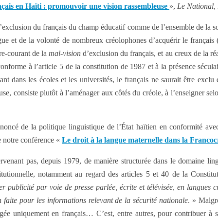
çais en Haïti : promouvoir une vision rassembleuse
»,
Le National,
’exclusion du français du champ éducatif comme de l’ensemble de la so
ingue et de la volonté de nombreux créolophones d’acquérir le français (
re-courant de la
mal-vision
d’exclusion du français, et au creux de la ré
nforme à l’article 5 de la constitution de 1987 et à la présence séculai
nt dans les écoles et les universités, le français ne saurait être excl
euse, consiste plutôt à l’aménager aux côtés du créole, à l’enseigner se
r énoncé de la politique linguistique de l’État haïtien en conformité avec
de notre conférence «
Le droit à la langue maternelle dans la Franco
intervenant pas, depuis 1979, de manière structurée dans le domaine l
nstitutionnelle, notamment au regard des articles 5 et 40 de la Constit
er publicité par voie de presse parlée, écrite et télévisée, en langues c
n faite pour les informations relevant de la sécurité nationale
. » Malgr
gée uniquement en français… C’est, entre autres, pour contribuer à sor