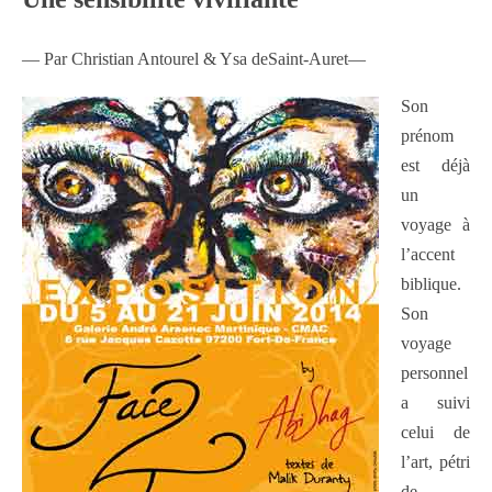
— Par Christian Antourel & Ysa deSaint-Auret—
Son
prénom
est déjà
un
voyage à
l’accent
biblique.
Son
voyage
personnel
a suivi
celui de
l’art, pétri
de