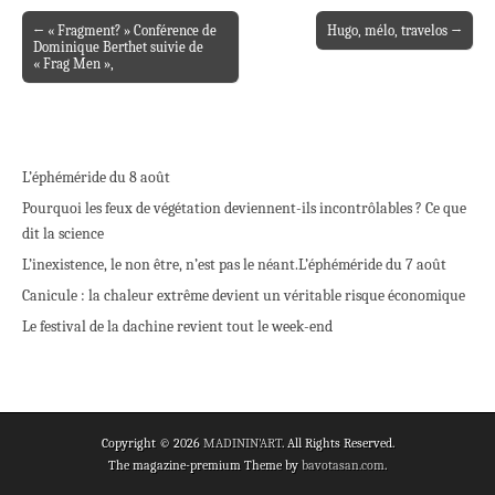
← « Fragment? » Conférence de
Hugo, mélo, travelos →
Post navigation
Dominique Berthet suivie de
« Frag Men »,
L’éphéméride du 8 août
Pourquoi les feux de végétation deviennent-ils incontrôlables ? Ce que
dit la science
L’inexistence, le non être, n’est pas le néant.
L’éphéméride du 7 août
Canicule : la chaleur extrême devient un véritable risque économique
Le festival de la dachine revient tout le week-end
Copyright © 2026
MADININ'ART
. All Rights Reserved.
The magazine-premium Theme by
bavotasan.com
.