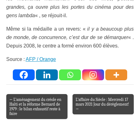
grandes, ça ouvre plus les portes du cinéma pour des
gens lambda
« , se réjouit-il.
Même si la médaille a un revers: «
il y a beaucoup plus
de monde, de concurrence, c’est dur de se démarquer
« .
Depuis 2008, le centre a formé environ 600 élèves.
Source :
AFP / Orange
← L’aménagement du créole en
L’affaire du Siècle : Mercredi 17
Post navigation
Haïti et la réforme Bernard de
mars 2021 Jour du dérèglement!
1979 : le bilan exhaustif reste à
→
faire