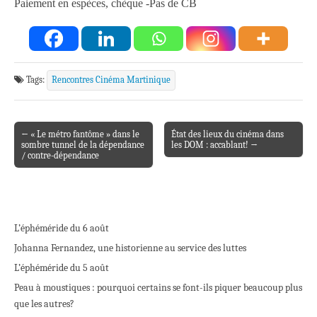
Paiement en espèces, chèque -Pas de CB
Tags:
Rencontres Cinéma Martinique
← « Le métro fantôme » dans le
État des lieux du cinéma dans
Post navigation
sombre tunnel de la dépendance
les DOM : accablant! →
/ contre-dépendance
L’éphéméride du 6 août
Johanna Fernandez, une historienne au service des luttes
L’éphéméride du 5 août
Peau à moustiques : pourquoi certains se font-ils piquer beaucoup plus
que les autres?