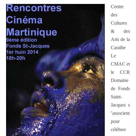
Centre
des
Cultures
& des
Arts de la
Caraïbe
Le
CMAC et
le CCR
Domaine
de Fonds
Saint-
Jacques s
’associent
pour
célébrer