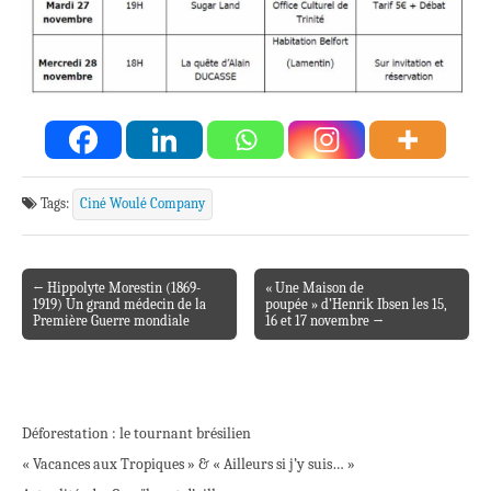
Tags:
Ciné Woulé Company
← Hippolyte Morestin (1869-
« Une Maison de
Post navigation
1919) Un grand médecin de la
poupée » d’Henrik Ibsen les 15,
Première Guerre mondiale
16 et 17 novembre →
Déforestation : le tournant brésilien
« Vacances aux Tropiques » & « Ailleurs si j’y suis… »