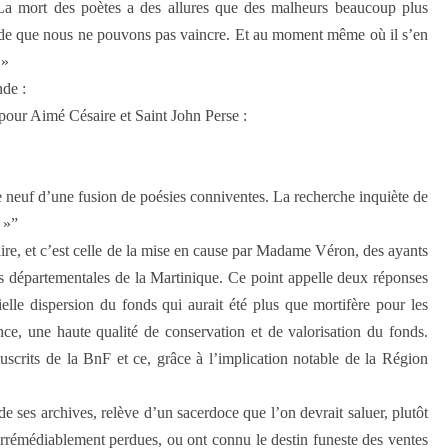
. La mort des poètes a des allures que des malheurs beaucoup plus
itude que nous ne pouvons pas vaincre. Et au moment même où il s’en
 »
nde :
 pour Aimé Césaire et Saint John Perse :
ve neuf d’une fusion de poésies conniventes. La recherche inquiète de
 »”
taire, et c’est celle de la mise en cause par Madame Véron, des ayants
es départementales de la Martinique. Ce point appelle deux réponses
ielle dispersion du fonds qui aurait été plus que mortifère pour les
nce, une haute qualité de conservation et de valorisation du fonds.
uscrits de la BnF et ce, grâce à l’implication notable de la Région
 ses archives, relève d’un sacerdoce que l’on devrait saluer, plutôt
 irrémédiablement perdues, ou ont connu le destin funeste des ventes