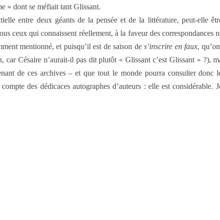
e » dont se méfiait tant Glissant.
tielle entre deux géants de la pensée et de la littérature, peut-elle
s ceux qui connaissent réellement, à la faveur des correspondances notam
emment mentionné, et puisqu’il est de saison de
s’inscrire en faux
, qu’on
on, car Césaire n’aurait-il pas dit plutôt « Glissant c’est Glissant » ?)
enant de ces archives – et que tout le monde pourra consulter donc le
 compte des dédicaces autographes d’auteurs : elle est considérable. Je