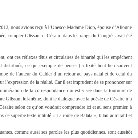
 En 2012, nous avions reçu à l’Unesco Madame Diop, épouse d’Alioune
nnée, compter Glissant et Césaire dans les rangs du Congrès avait été
nt, ont ces réflexes têtus et circulaires de binarité qui les empêchent
t distribués, ce qui exempte de penser (la fixité tient lieu souvent
empe de l’auteur du Cahier d’un retour au pays natal et de celui du
ur l’expression de la réalité. Car il est imprudent de se prononcer sur
énumération de la correspondance qui est visée dans la tournure de
heure Glissant lui-même, dont le dialogue avec la poésie de Césaire n’a
 Césaire selon ce qu’on voudrait comprendre ici et au sens premier, à
 ce superbe texte intitulé « La route de Balata », bilan admiratif et
antes, comme aussi ses paroles les plus quotidiennes, sont aussitôt