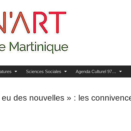
ratures
Sciences Sociales
Agenda Culturel 97…
 eu des nouvelles » : les connivenc