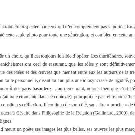
 avant tout être respectée par ceux qui n’en comprennent pas la portée.
enté cette seule photo pour toute une génération, et combien en cette a
r un choix, qu’il est toujours loisible d’opérer. Les thuriféraires, souve
manichéismes ont ceci de rassurant, que les rôles y sont définitivemen
logue des idées et des œuvres que mènent entre eux les auteurs de la tr
 toute personnelle, disant tout au plus une idiosyncrasie de rigidité, po
surcroît des paris hasardeux ; au demeurant, notons bien que c’est l’
rier (attitude étonnante dans ce contexte), pourquoi ne pas relire pour l’
 constitua sa réflexion. Il continua de son côté, sans être « proche » de
sacra à Césaire dans Philosophie de la Relation (Gallimard, 2009), dans
lignes :
d meurt un poète ses images les plus belles, ses œuvres les plus marqu