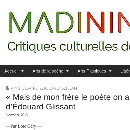
Main menu
Skip to content
MADININ'ART
Accueil
Arts de la scène
Arts Plastiques
Litté
AIMÉ CÉSAIRE
,
EDOUARD GLISSANT
« Mais de mon frère le poète on a
d’Édouard Glissant
3 octobre 2015
—Par Loïc Céry —