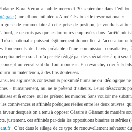
adame Kora Véron a publié mercredi 30 septembre dans l’édition
ntégrale
) une tribune intitulée « Aimé Césaire et le trésor national ».
n guise de commentaire à cette prise de position, je voudrais attirer 
’abord, je ne crois pas que les tournures employées dans l’arrêté mini
 Trésor national » puissent légitimement donner lieu à l’accusation outr
es fondements de l’avis préalable d’une commission consultative, 
xceptionnel en soi. Il n’a pas été rédigé par des spécialistes à qui serai
 concept universalisant du Tout-monde ». En revanche, crier à la fals
ourrir un malentendu, à des fins douteuses.
insi, les arguments contestant la proximité humaine ou idéologique ne s
ches » humainement, nul ne le prétend d’ailleurs. Leurs désaccords pol
tillaises et là encore, nul ne prétend les minorer. Sans vouloir me substitu
ner les connivences et affinités poétiques réelles entre les deux œuvres, 
a faveur desquels on a tenu à opposer Césaire à Glissant de manière sou
justement, ces affinités par-delà les oppositions binaires et stériles (
ant.fr
. C’est dans le sillage de ce type de renouvellement salvateur d