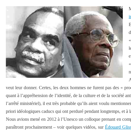
M
i
E
d
«
l
e
«
n
A
veut leur donner. Certes, les deux hommes ne furent pas des « pro
quant à l’appréhension de l’identité, de la culture et de la société an
l’arrêté ministériel), il est très probable qu’ils aient voulu mention
priori idéologiques caducs qui ont perduré pendant longtemps, et à l
Nous avions mené en 2012 à l’Unesco un colloque prenant en compte, 
paraîtront prochainement – voir quelques vidéos, sur
Édouard Gliss