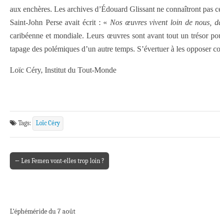
aux enchères. Les archives d’Édouard Glissant ne connaîtront pas ce
Saint-John Perse avait écrit : «
Nos œuvres vivent loin de nous, da
caribéenne et mondiale. Leurs œuvres sont avant tout un trésor pour
tapage des polémiques d’un autre temps. S’évertuer à les opposer co
Loïc Céry, Institut du Tout-Monde
Tags:
Loïc Céry
← Les Femen vont-elles trop loin ?
Post navigation
L’éphéméride du 7 août