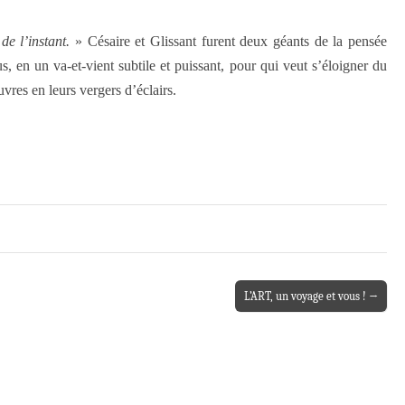
e l’instant.
» Césaire et Glissant furent deux géants de la pensée
, en un va-et-vient subtile et puissant, pour qui veut s’éloigner du
res en leurs vergers d’éclairs.
L’ART, un voyage et vous ! →