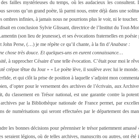
s des failles mystérieuses du temps, où les audacieux les consultent
e nous savons qu’un grand poète, là parmi nous, entre déjà dans une sol
s ombres infinies, à jamais nous ne pourrions plus le voir, ni le toucher.
isait en conclusion Sylvie Glissant, directrice de l’Institut du Tout-Mo
mentin (son lieu de jeunesse), et ses évocations fraternelles en poésie
t John Perse, (…) je me répète ce qu’il chante, à la fin d’
Anabase :
 une chose très douce. Et quelques-uns en eurent connaissance…
sité, à rapprocher Césaire d’une telle évocation. C’était pour moi le rê
auté crépue têtue du Jour » « Le poète lève, il soulève avec lui le monde.
perfide, et qui clôt la prise de position à laquelle s’adjoint mon commen
 bien, d’opter pour le versement des archives de l’écrivain, aux Archiv
t, du classement en Trésor national, est une garantie contre la potent
 archives par la Bibliothèque nationale de France permet, par excelle
ons de numérisations qui seront effectuées par le département des man
ndre les bonnes décisions pour pérenniser le trésor patiemment amassé de
s seraient légions, où de telles archives, manuscrits ou autres, ont été