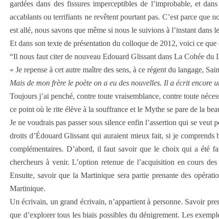
gardées dans des fissures imperceptibles de l’improbable, et dan
accablants ou terrifiants ne revêtent pourtant pas. C’est parce qu
est allé, nous savons que même si nous le suivions à l’instant dans le
Et dans son texte de présentation du colloque de 2012, voici ce que d
“Il nous faut citer de nouveau Edouard Glissant dans La Cohée du La
« Je repense à cet autre maître des sens, à ce régent du langage, Sain
Mais de mon frère le poète on a eu des nouvelles. Il a écrit encore
Toujours j’ai penché, contre toute vraisemblance, contre toute néces
ce point où le rite élève à la souffrance et le Mythe se pare de la be
Je ne voudrais pas passer sous silence enfin l’assertion qui se veut 
droits d’Édouard Glissant qui auraient mieux fait, si je comprends
complémentaires. D’abord, il faut savoir que le choix qui a été fai
chercheurs à venir. L’option retenue de l’acquisition en cours des
Ensuite, savoir que la Martinique sera partie prenante des opérati
Martinique.
Un écrivain, un grand écrivain, n’appartient à personne. Savoir pre
que d’explorer tous les biais possibles du dénigrement. Les exemple