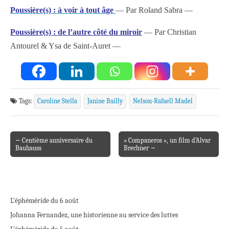
Poussière(s) : à voir à tout âge
— Par Roland Sabra —
Poussière(s) : de l’autre côté du miroir
— Par Christian
Antourel & Ysa de Saint-Auret —
Tags:
Caroline Stella
Janine Bailly
Nelson-Rafaell Madel
← Centième anniversaire du
« Companeros », un film d’Alvar
Post navigation
Bauhauss
Brechner →
L’éphéméride du 6 août
Johanna Fernandez, une historienne au service des luttes