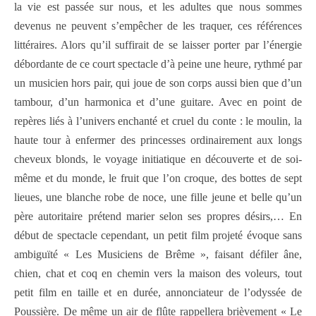
la vie est passée sur nous, et les adultes que nous sommes
devenus ne peuvent s’empêcher de les traquer, ces références
littéraires. Alors qu’il suffirait de se laisser porter par l’énergie
débordante de ce court spectacle d’à peine une heure, rythmé par
un musicien hors pair, qui joue de son corps aussi bien que d’un
tambour, d’un harmonica et d’une guitare. Avec en point de
repères liés à l’univers enchanté et cruel du conte : le moulin, la
haute tour à enfermer des princesses ordinairement aux longs
cheveux blonds, le voyage initiatique en découverte et de soi-
même et du monde, le fruit que l’on croque, des bottes de sept
lieues, une blanche robe de noce, une fille jeune et belle qu’un
père autoritaire prétend marier selon ses propres désirs,… En
début de spectacle cependant, un petit film projeté évoque sans
ambiguïté « Les Musiciens de Brême », faisant défiler âne,
chien, chat et coq en chemin vers la maison des voleurs, tout
petit film en taille et en durée, annonciateur de l’odyssée de
Poussière.
De même un air de flûte rappellera brièvement « Le