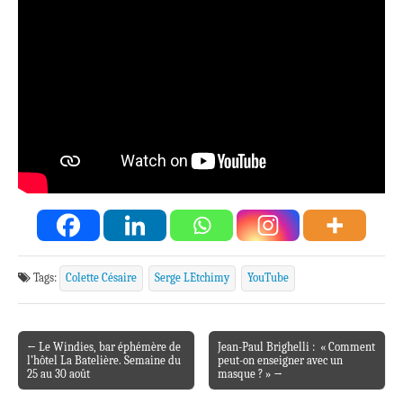
Tags:
Colette Césaire
Serge LEtchimy
YouTube
← Le Windies, bar éphémère de
Jean-Paul Brighelli : « Comment
Post navigation
l’hôtel La Batelière. Semaine du
peut-on enseigner avec un
25 au 30 août
masque ? » →