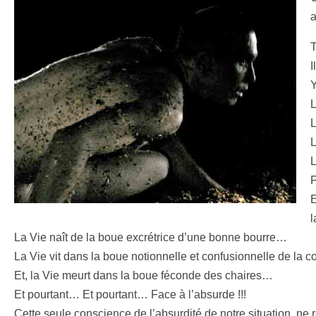
a
T
I
Y
L
L
L
L
P
E
l
La Vie naît de la boue excrétrice d’une bonne bourre…
La Vie vit dans la boue notionnelle et confusionnelle de l
Et, la Vie meurt dans la boue féconde des chaires…
Et pourtant… Et pourtant… Face à l’absurde !!!
Cette seule conscience de l’absurdité de notre situation, ne