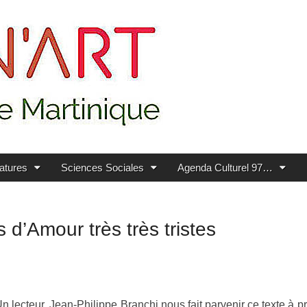
ratures
Sciences Sociales
Agenda Culturel 97…
 d’Amour très très tristes
n lecteur, Jean-Philippe Branchi nous fait parvenir ce texte à