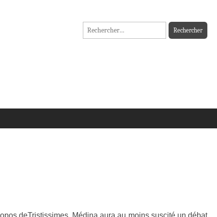
Rechercher :
 propos deTristissimes. Médina aura au moins suscité un débat