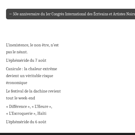
← 50e anniversaire du 1er Congrès International des Écrivains et Artistes Noirs
Post navigation
L’inexistence, le non être, n’est
pas le néant.
L’éphéméride du 7 août
Canicule : la chaleur extrême
devient un véritable risque
économique
Le festival de la dachine revient
tout le week-end
« Différence », « L’Heure »,
« L’Escroquerie », Haïti
L’éphéméride du 6 août