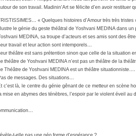
utour de son travail. Madinin’Art se félicite d’en avoir restituer
RISTISSIMES… « Quelques histoires d’Amour très très tristes 
llustre le génie du geste théâtral de Yoshvani MEDINA dans un
oshvani MEDINA, sa troupe d’acteurs et ses amis sont des ê
eur travail et leur action sont intemporels…
eur théâtre est sans prétention sinon que celle de la situation 
e théâtre de Yoshvani MEDINA n’est pas un théâtre de la théâtr
e Théâtre de Yoshvani MEDINA est un théâtre situationniste….
as de messages. Des situations…
t c’est là, le centre du génie gênant de ce metteur en scène hor
a mise en abymes des ténèbres, l’espoir par le violent éveil a
a communication…
 révèle-t-elle pas une néo forme d’espérance ?