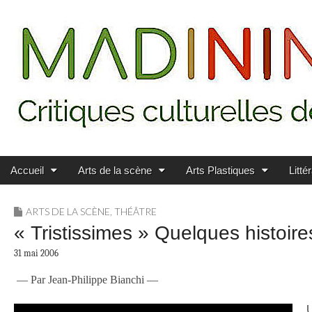
Main menu
Skip to content
MADININ'ART
Accueil
Arts de la scène
Arts Plastiques
Litté
ARTS DE LA SCÈNE
,
THÉÂTRE
« Tristissimes » Quelques histoires
31 mai 2006
— Par Jean-Philippe Bianchi —
U