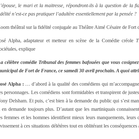
’épouse, le mari et la maitresse, répondront-ils à la question de la f
idélité n’est-ce pas pratiquer l’adultère essentiellement par la pensée ?
oom théâtral sur la fidélité conjugale au Théâtre Aimé Césaire de Fort 
osé Alpha, adaptateur et metteur en scène de la Comédie créole
T
ociétales, explique
a célèbre comédie Tribunal des femmes bafouées que vous cosignez
unicipal de Fort de France, ce samedi 30 avril prochain. A quoi attr
osé Alpha :
… d’abord à la qualité des comédiens qui m’accompagnent s
es personnages. Les comédiens sont formidables et transpirent de just
ony Delsham. Et puis, c’est bien à la demande du public qui s’est mani
 en demande toujours plus. D’autant que les martiniquais connaissent
les femmes et les hommes identifient mieux leurs manquements, leurs d
issement à ces situations délétères tout en oblitérant les conséquences