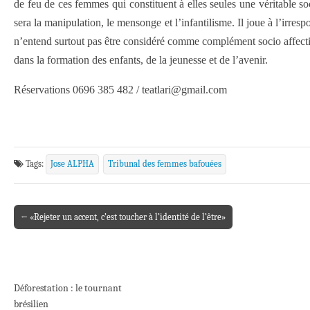
de feu de ces femmes qui constituent à elles seules une véritable s
sera la manipulation, le mensonge et l’infantilisme. Il joue à l’irr
n’entend surtout pas être considéré comme complément socio affectif. 
dans la formation des enfants, de la jeunesse et de l’avenir.
Réservations 0696 385 482 / teatlari@gmail.com
Tags:
Jose ALPHA
Tribunal des femmes bafouées
← «Rejeter un accent, c’est toucher à l’identité de l’être»
Post navigation
Déforestation : le tournant
brésilien