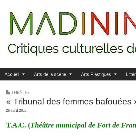
Main menu
Skip to content
MADININ'ART
Accueil
Arts de la scène
Arts Plastiques
Litté
THÉÂTRE
« Tribunal des femmes bafouées »
26 avril 2016
T.A.C. (
Théâtre municipal de Fort de Fran