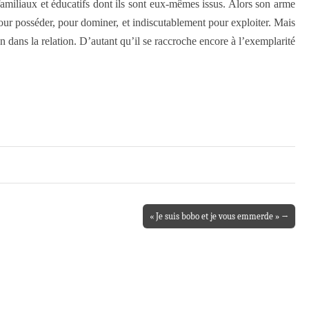
familiaux et éducatifs dont ils sont eux-mêmes issus. Alors son arme
pour posséder, pour dominer, et indiscutablement pour exploiter. Mais
n dans la relation. D’autant qu’il se raccroche encore à l’exemplarité
« Je suis bobo et je vous emmerde » →