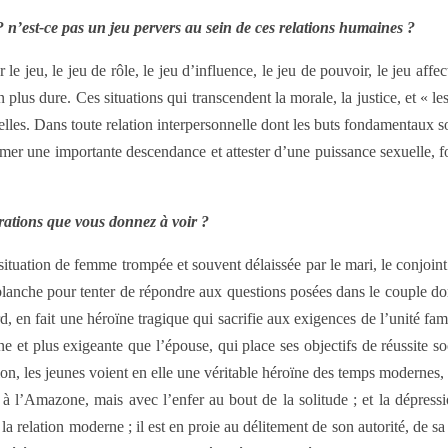
 n’est-ce pas un jeu pervers au sein de ces relations humaines ?
jeu, le jeu de rôle, le jeu d’influence, le jeu de pouvoir, le jeu affect
en plus dure. Ces situations qui transcendent la morale, la justice, et «
elles. Dans toute relation interpersonnelle dont les buts fondamentaux sont
sumer une importante descendance et attester d’une puissance sexuelle, 
trations que vous donnez à voir ?
situation de femme trompée et souvent délaissée par le mari, le conjoi
 blanche pour tenter de répondre aux questions posées dans le couple do
d, en fait une héroïne tragique qui sacrifie aux exigences de l’unité fa
une et plus exigeante que l’épouse, qui place ses objectifs de réussite
ion, les jeunes voient en elle une véritable héroïne des temps modernes, 
à l’Amazone, mais avec l’enfer au bout de la solitude ; et la dépressio
 relation moderne ; il est en proie au délitement de son autorité, de sa 