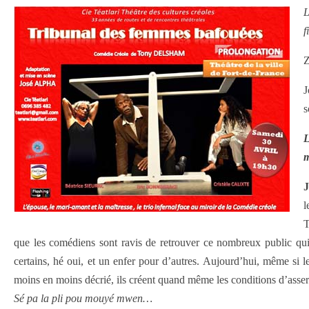
L
f
Z
J
s
L
m
J
l
T
que les comédiens sont ravis de retrouver ce nombreux public qui
certains, hé oui, et un enfer pour d’autres. Aujourd’hui, même si 
moins en moins décrié, ils créent quand même les conditions d’asserv
Sé pa la pli pou mouyé mwen…